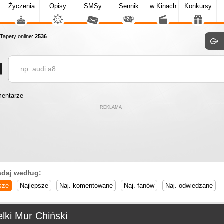
Życzenia
Opisy
SMSy
Sennik
w Kinach
Konkursy
apety online:
2536
entarze
REKLAMA
adaj według:
sze
Najlepsze
Naj. komentowane
Naj. fanów
Naj. odwiedzane
lki Mur Chiński