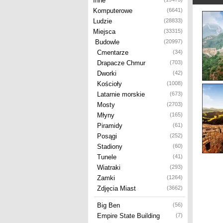
Inne
Komputerowe
(6641)
Ludzie
(28833)
Miejsca
(33315)
Budowle
(20997)
Cmentarze
(34)
Drapacze Chmur
(703)
Dworki
(42)
Kościoły
(1008)
Latarnie morskie
(673)
Mosty
(2703)
Młyny
(165)
Piramidy
(61)
Posągi
(252)
Stadiony
(60)
Tunele
(41)
Wiatraki
(293)
Zamki
(1264)
Zdjęcia Miast
(3662)
Big Ben
(56)
Empire State Building
(7)