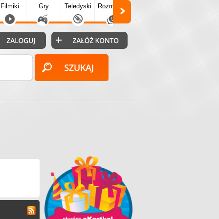
Filmiki
Gry
Teledyski
Rozmówki
Społecz.
Puzzle
Fo