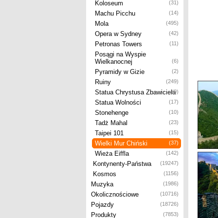
Koloseum
(31)
Machu Picchu
(14)
Mola
(495)
Opera w Sydney
(42)
Petronas Towers
(11)
Posągi na Wyspie
Wielkanocnej
(6)
Pyramidy w Gizie
(2)
Ruiny
(249)
Statua Chrystusa Zbawiciela
(9)
Statua Wolności
(17)
Stonehenge
(10)
Tadż Mahal
(23)
Taipei 101
(15)
Wielki Mur Chiński
(37)
Wieża Eiffla
(142)
Kontynenty-Państwa
(19247)
Kosmos
(1156)
Muzyka
(1986)
Okolicznościowe
(10716)
Pojazdy
(18726)
Produkty
(7853)