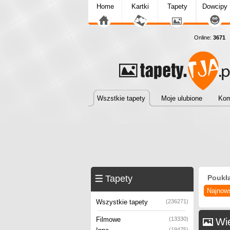
Home
Kartki
Tapety
Dowcipy
Online:
3671
T
Wszstkie tapety
Moje ulubione
Kom
Tapety
Poukł
Najnow
Wszystkie tapety
(236271)
Filmowe
(13330)
Wie
(19475)