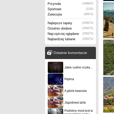
Przyroda
(108607)
Sportowe
(2111)
Zwierzęta
(35571)
Najlepsze tapety
(236271)
Ostatnio dodane
(236271)
Najczęściej oglądane
(236271)
Najbardziej lubiane
(236271)
Ostatnie komentarze
Jakie cudne oczka...
Piękna
A gdzie kawusia
Jagodowa tarta
Podobny most jest w