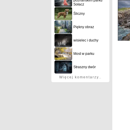
poznańskim parku
Sołacz
Śliczny
Piękny obraz
wisielec i duchy
Most w parku
Straszny dwór
Więcej komentarzy..