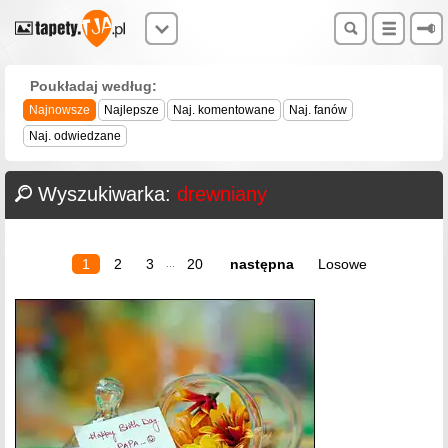
Poukładaj według:
Najnowsze
Najlepsze
Naj. komentowane
Naj. fanów
Naj. odwiedzane
Wyszukiwarka:
drewniany
1
2
3
20
następna
Losowe
...