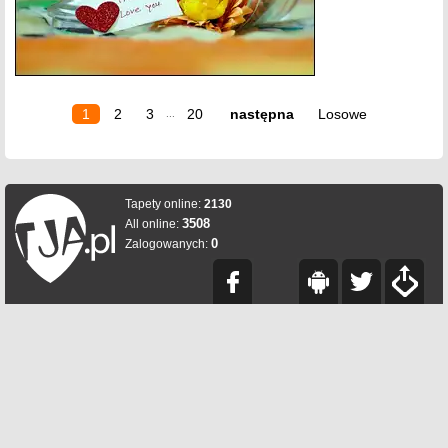
1
2
3
20
następna
Losowe
...
Tapety online:
2130
3508
All online:
0
Zalogowanych: