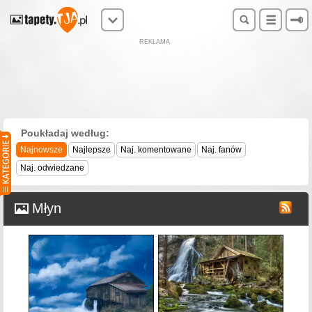
REKLAMA
Poukładaj według:
Najnowsze
Najlepsze
Naj. komentowane
Naj. fanów
Naj. odwiedzane
Młyn