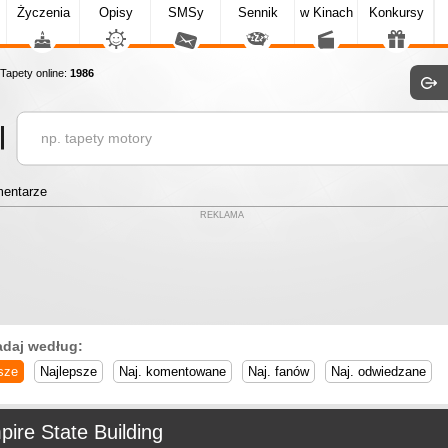
Życzenia
Opisy
SMSy
Sennik
w Kinach
Konkursy
apety online:
1986
entarze
REKLAMA
adaj według:
sze
Najlepsze
Naj. komentowane
Naj. fanów
Naj. odwiedzane
ire State Building