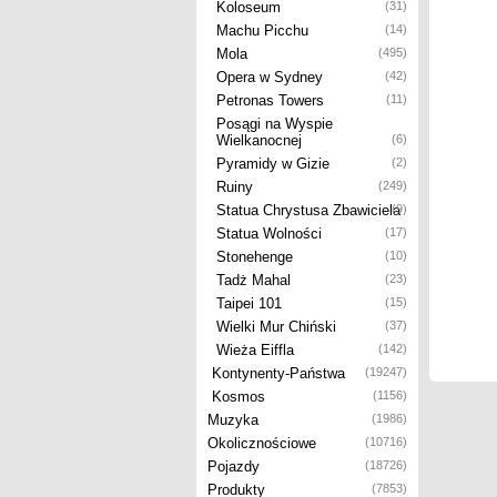
Koloseum
(31)
Machu Picchu
(14)
Mola
(495)
Opera w Sydney
(42)
Petronas Towers
(11)
Posągi na Wyspie
Wielkanocnej
(6)
Pyramidy w Gizie
(2)
Ruiny
(249)
Statua Chrystusa Zbawiciela
(9)
Statua Wolności
(17)
Stonehenge
(10)
Tadż Mahal
(23)
Taipei 101
(15)
Wielki Mur Chiński
(37)
Wieża Eiffla
(142)
Kontynenty-Państwa
(19247)
Kosmos
(1156)
Muzyka
(1986)
Okolicznościowe
(10716)
Pojazdy
(18726)
Produkty
(7853)