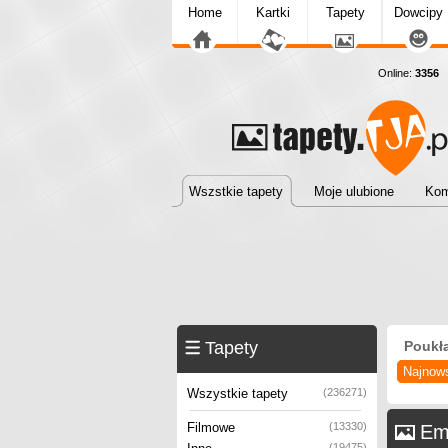
Home
Kartki
Tapety
Dowcipy
Online:
3356
T
Wszstkie tapety
Moje ulubione
Kom
Tapety
Poukł
Najnow
Wszystkie tapety
(236271)
Filmowe
(13330)
Emp
(19475)