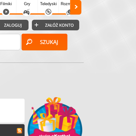
Filmiki
Gry
Teledyski
Rozmówki
Społecz.
Puzzle
Fo