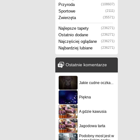
Przyroda
(108607)
Sportowe
(2111)
Zwierzęta
(35571)
Najlepsze tapety
(236271)
Ostatnio dodane
(236271)
Najczęściej oglądane
(236271)
Najbardziej lubiane
(236271)
Ostatnie komentarze
Jakie cudne oczka...
Piękna
A gdzie kawusia
Jagodowa tarta
Podobny most jest w