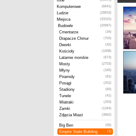
Inne
Komputerowe
(6641)
Ludzie
(28833)
Miejsca
(33315)
Budowle
(20997)
Cmentarze
(34)
Drapacze Chmur
(703)
Dworki
(42)
Kościoły
(1008)
Latarnie morskie
(673)
Mosty
(2703)
Młyny
(165)
Piramidy
(61)
Posągi
(252)
Stadiony
(60)
Tunele
(41)
Wiatraki
(293)
Zamki
(1264)
Zdjęcia Miast
(3662)
Big Ben
(56)
Empire State Building
(7)