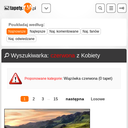
Poukładaj według:
Najnowsze
Najlepsze
Naj. komentowane
Naj. fanów
Naj. odwiedzane
Wyszukiwarka:
czerwona
z Kobiety
Wiązówka czerwona (0 tapet)
Proponowane kategorie
:
1
2
3
15
następna
Losowe
...