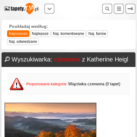
Poukładaj według:
Najnowsze
Najlepsze
Naj. komentowane
Naj. fanów
Naj. odwiedzane
Wyszukiwarka:
czerwona
z Katherine Heigl
Wiązówka czerwona (0 tapet)
Proponowane kategorie
: