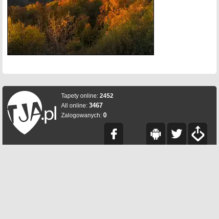
Tapety online:
2452
3467
All online:
0
Zalogowanych: