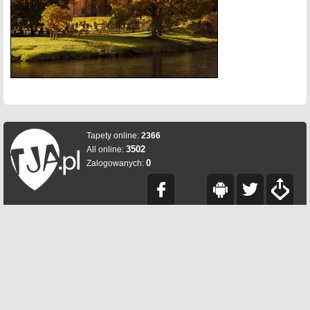
Tapety online:
2366
3502
All online:
0
Zalogowanych: