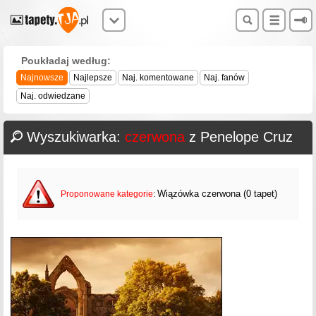
Poukładaj według:
Najnowsze
Najlepsze
Naj. komentowane
Naj. fanów
Naj. odwiedzane
Wyszukiwarka:
czerwona
z Penelope Cruz
Wiązówka czerwona (0 tapet)
Proponowane kategorie
: