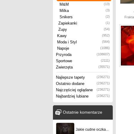
M&M
(13)
Milka
(3)
Snikers
(2)
Frakta
Zapiekanki
(1)
Zupy
(54)
Kawy
(952)
Moda i Styl
(564)
Napoje
(1086)
Przyroda
(108607)
Sportowe
(2111)
Zwierzęta
(35571)
Najlepsze tapety
(236271)
Ostatnio dodane
(236271)
Najczęściej oglądane
(236271)
Najbardziej lubiane
(236271)
Ostatnie komentarze
Jakie cudne oczka...