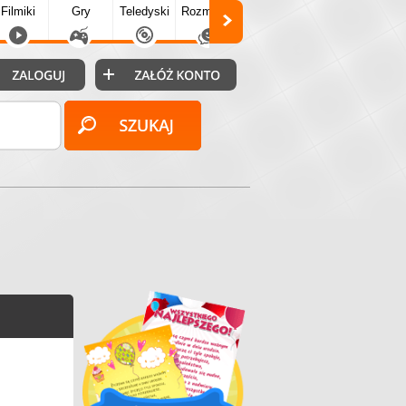
Filmiki
Gry
Teledyski
Rozmówki
Społecz.
Puzzle
Fo