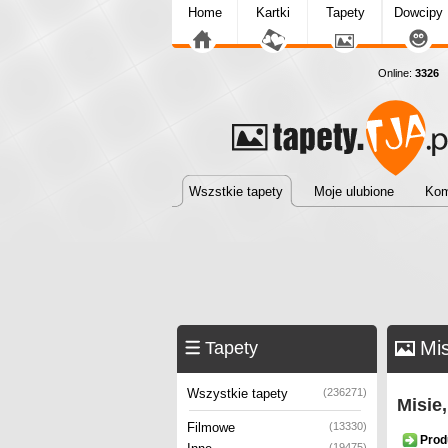
Home
Kartki
Tapety
Dowcipy
Online:
3326
T
Wszstkie tapety
Moje ulubione
Kom
Mis
Tapety
Wszystkie tapety
(236271)
Misie
Filmowe
(13330)
Prod
(19475)