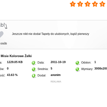
Jeszcze nikt nie dodał Tapety do ulubionych, bądź pierwszy
osób
Misie
Kolorowe
Żelki
:
1229.05 KB
2011-10-19
1
a:
Data:
Odsłon:
0
5
3008x20
ów:
Srednia:
Wymiary:
43.63 %
anonim
ość:
Dodał:
REKLAMA