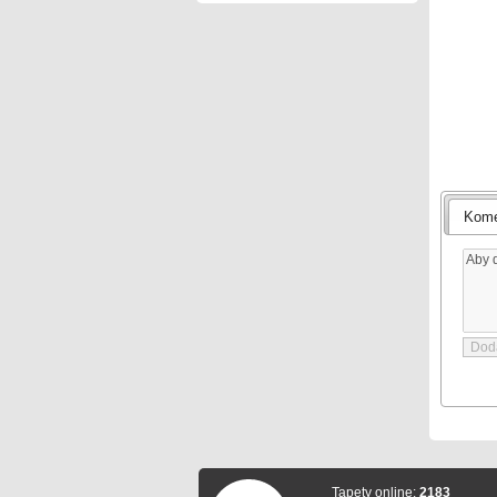
Kome
Tapety online:
2183