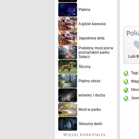
Piękna
A gdzie kawusia
Jagodowa tarta
Podobny most jest w
poznańskim parku
Lubi
0
Sołacz
Śliczny
Tagi
Piękny obraz
Wag
Głos
wisielec i duchy
Jasn
Most w parku
Straszny dwór
Więcej komentarzy..