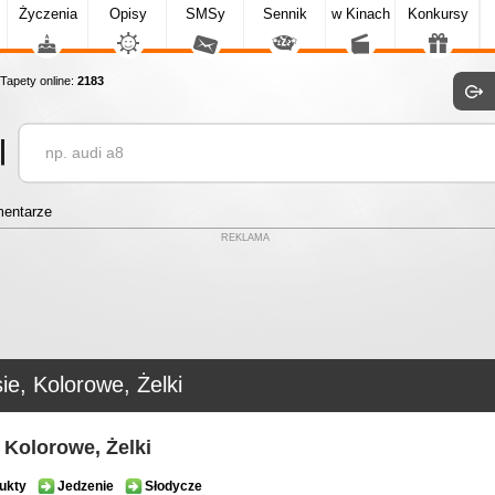
Życzenia
Opisy
SMSy
Sennik
w Kinach
Konkursy
apety online:
2183
entarze
REKLAMA
ie, Kolorowe, Żelki
, Kolorowe, Żelki
ukty
Jedzenie
Słodycze