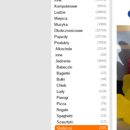
Inne
Komputerowe
(6641)
Ludzie
(28833)
Miejsca
(33315)
Muzyka
(1986)
Okolicznościowe
(10716)
Pojazdy
(18726)
Produkty
(7853)
Alkochole
(1514)
inne
(63)
Jedzenie
(3643)
Babeczki
(268)
Bagietki
(12)
Bułki
(48)
Chleb
(80)
Lody
(219)
Pierogi
(11)
Pizza
(75)
Rogale
(90)
Spaghetti
(12)
Szaszłyki
(17)
Słodycze
(333)