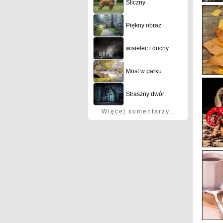
Śliczny
Piękny obraz
wisielec i duchy
Most w parku
Straszny dwór
Więcej komentarzy..