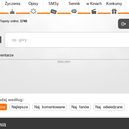
Życzenia
Opisy
SMSy
Sennik
w Kinach
Konkursy
apety online:
1740
entarze
REKLAMA
adaj według:
sze
Najlepsze
Naj. komentowane
Naj. fanów
Naj. odwiedzane
wa