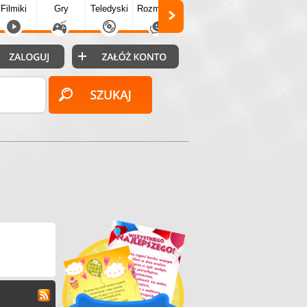
Filmiki
Gry
Teledyski
Rozmówki
Społecz.
Puzzle
Fo