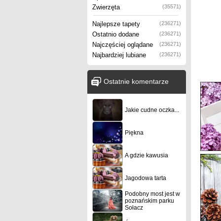
Zwierzęta
(35571)
Najlepsze tapety
(236271)
Ostatnio dodane
(236271)
Najczęściej oglądane
(236271)
Najbardziej lubiane
(236271)
Ostatnie komentarze
Jakie cudne oczka...
Piękna
A gdzie kawusia
Jagodowa tarta
Podobny most jest w
poznańskim parku
Sołacz