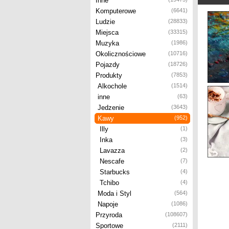
Inne
Komputerowe
(6641)
Ludzie
(28833)
Miejsca
(33315)
Muzyka
(1986)
Okolicznościowe
(10716)
Pojazdy
(18726)
Produkty
(7853)
Alkochole
(1514)
inne
(63)
Jedzenie
(3643)
Kawy
(952)
Illy
(1)
Inka
(3)
Lavazza
(2)
Nescafe
(7)
Starbucks
(4)
Tchibo
(4)
Moda i Styl
(564)
Napoje
(1086)
Przyroda
(108607)
Sportowe
(2111)