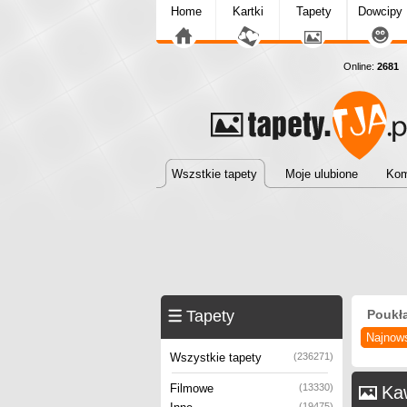
Home
Kartki
Tapety
Dowcipy
Online:
2681
T
Wszstkie tapety
Moje ulubione
Kom
Tapety
Poukł
Najnow
Wszystkie tapety
(236271)
Filmowe
(13330)
Ka
(19475)