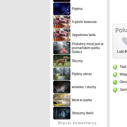
Piękna
A gdzie kawusia
Jagodowa tarta
Podobny most jest w
poznańskim parku
Lubi
0
Sołacz
Śliczny
Tagi
Piękny obraz
Wag
Głos
wisielec i duchy
Jasn
Most w parku
Straszny dwór
Więcej komentarzy..