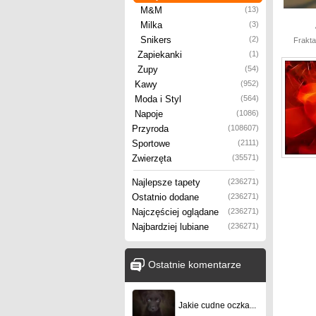
M&M
(13)
Milka
(3)
Snikers
(2)
Frakta
Zapiekanki
(1)
Zupy
(54)
Kawy
(952)
Moda i Styl
(564)
Napoje
(1086)
Przyroda
(108607)
Sportowe
(2111)
Zwierzęta
(35571)
Najlepsze tapety
(236271)
Ostatnio dodane
(236271)
Najczęściej oglądane
(236271)
Najbardziej lubiane
(236271)
Ostatnie komentarze
Jakie cudne oczka...