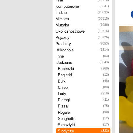
Inne
Komputerowe
(6641)
Ludzie
(28833)
Miejsca
(33315)
Muzyka
(1986)
Okolicznościowe
(10716)
Pojazdy
(18726)
Produkty
(7853)
Alkochole
(1514)
inne
(63)
Jedzenie
(3643)
Babeczki
(268)
Bagietki
(12)
Bułki
(48)
Chleb
(80)
Lody
(219)
Pierogi
(11)
Pizza
(75)
Rogale
(90)
Spaghetti
(12)
Szaszłyki
(17)
Słodycze
(333)