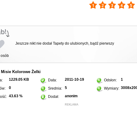
Jeszcze nikt nie dodał Tapety do ulubionych, bądź pierwszy
osób
Misie
Kolorowe
Żelki
:
1229.05 KB
2011-10-19
1
a:
Data:
Odsłon:
0
5
3008x20
ów:
Srednia:
Wymiary:
43.63 %
anonim
ość:
Dodał:
REKLAMA