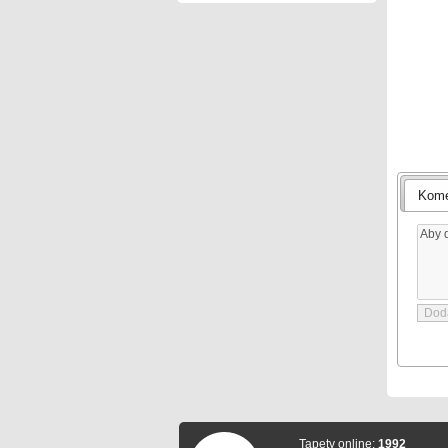
Kome
Tapety online:
1992