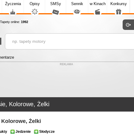
Życzenia
Opisy
SMSy
Sennik
w Kinach
Konkursy
apety online:
1992
entarze
REKLAMA
ie, Kolorowe, Żelki
, Kolorowe, Żelki
ukty
Jedzenie
Słodycze