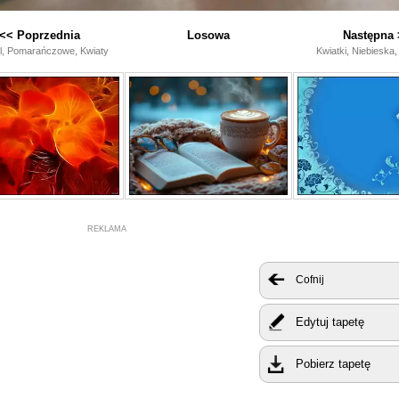
<< Poprzednia
Losowa
Następna 
l, Pomarańczowe, Kwiaty
Kwiatki, Niebieska,
REKLAMA
Cofnij
Edytuj tapetę
Pobierz tapetę