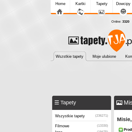
Home
Kartki
Tapety
Dowcipy
Online:
3320
T
Wszstkie tapety
Moje ulubione
Kom
Mis
Tapety
Wszystkie tapety
(236271)
Misie
Filmowe
(13330)
Prod
(19475)