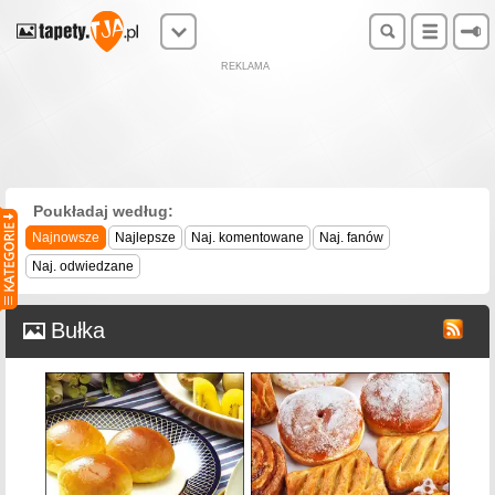
REKLAMA
Poukładaj według:
Najnowsze
Najlepsze
Naj. komentowane
Naj. fanów
Naj. odwiedzane
Bułka