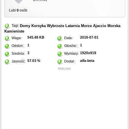
Lubi
0
osób
Domy
Korsyka
Wybrzeże
Latarnia
Morze
Ajaccio
Morska
Tagi:
Kamieniste
545.48 KB
2016-07-01
Waga:
Data:
1
1
Odsłon:
Głosów:
3
1920x919
Srednia:
Wymiary:
57.03 %
alfa-beta
Jasność:
Dodał:
REKLAMA