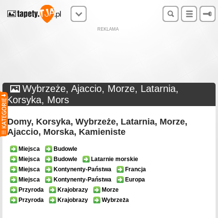
REKLAMA
Wybrzeże, Ajaccio, Morze, Latarnia,
Korsyka, Mors
Domy, Korsyka, Wybrzeże, Latarnia, Morze,
Ajaccio, Morska, Kamieniste
Miejsca
Budowle
Miejsca
Budowle
Latarnie morskie
Miejsca
Kontynenty-Państwa
Francja
Miejsca
Kontynenty-Państwa
Europa
Przyroda
Krajobrazy
Morze
Przyroda
Krajobrazy
Wybrzeża