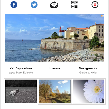
<< Poprzednia
Losowa
Następna >>
Łąka, Małe, Dziecko
Gerbera, Kwiat