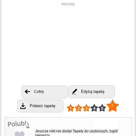
REKLAMA
Edytuj tapetę
Cofnij
3
Pobierz tapetę
Jeszcze nikt nie dodał Tapety do ulubionych, bądź
pierwszy