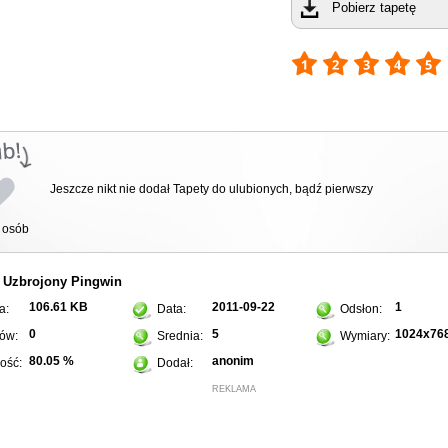
Pobierz tapetę
Jeszcze nikt nie dodał Tapety do ulubionych, bądź pierwszy
osób
Uzbrojony
Pingwin
:
106.61 KB
2011-09-22
1
a:
Data:
Odsłon:
0
5
1024x76
ów:
Srednia:
Wymiary:
80.05 %
anonim
ość:
Dodał:
REKLAMA