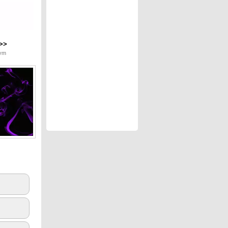
>>
Dym