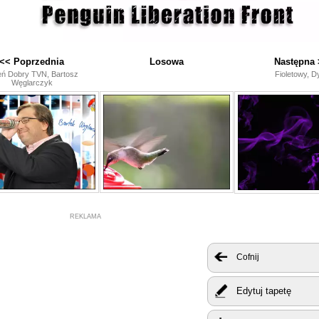
<< Poprzednia
Losowa
Następna 
eń Dobry TVN, Bartosz
Fioletowy, 
Węglarczyk
REKLAMA
Cofnij
Edytuj tapetę