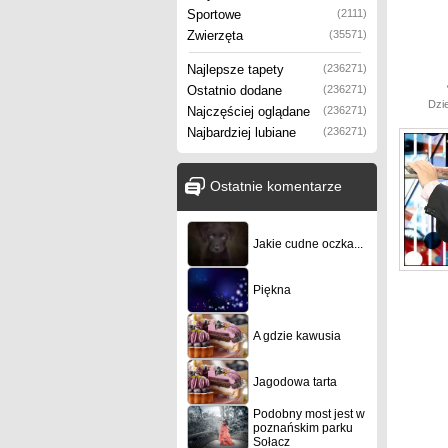
Sportowe
(2111)
Zwierzęta
(35571)
Najlepsze tapety
(236271)
Ostatnio dodane
(236271)
Dzi
Najczęściej oglądane
(236271)
Najbardziej lubiane
(236271)
Ostatnie komentarze
Jakie cudne oczka...
Piękna
A gdzie kawusia
Jagodowa tarta
Podobny most jest w
poznańskim parku
Sołacz