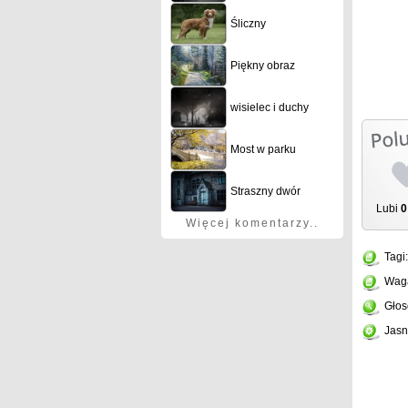
Śliczny
Piękny obraz
wisielec i duchy
Most w parku
Straszny dwór
Lubi
0
Więcej komentarzy..
Tagi
Wag
Głos
Jasn