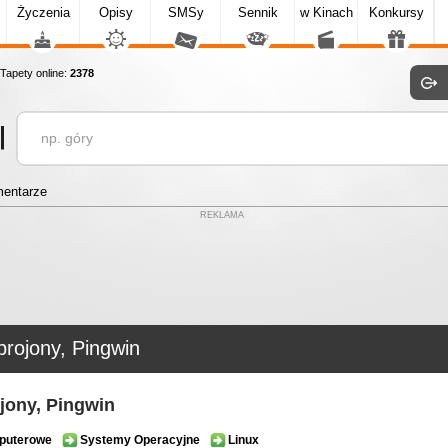
Życzenia
Opisy
SMSy
Sennik
w Kinach
Konkursy
apety online:
2378
entarze
REKLAMA
rojony, Pingwin
jony, Pingwin
puterowe
Systemy Operacyjne
Linux