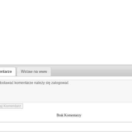
ntarze
Wstaw na www
Brak Komentarzy