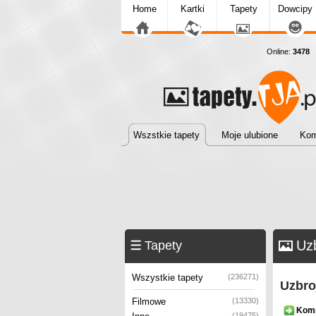
Home
Kartki
Tapety
Dowcipy
Online:
3478
T
Wszstkie tapety
Moje ulubione
Kom
Uzb
Tapety
Wszystkie tapety
(236271)
Uzbro
Filmowe
(13330)
Kom
(19475)