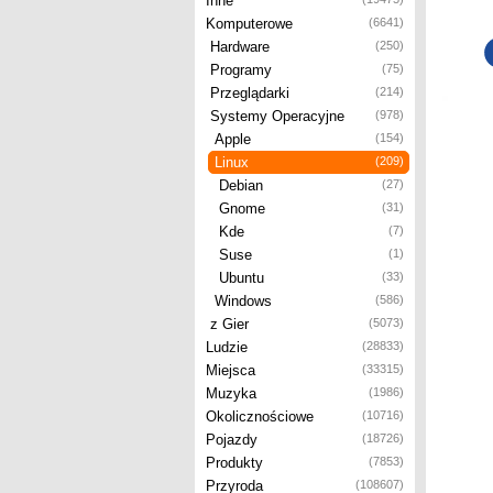
Inne
Komputerowe
(6641)
Hardware
(250)
Programy
(75)
Przeglądarki
(214)
Systemy Operacyjne
(978)
Apple
(154)
Linux
(209)
Debian
(27)
Gnome
(31)
Kde
(7)
Suse
(1)
Ubuntu
(33)
Windows
(586)
z Gier
(5073)
Ludzie
(28833)
Miejsca
(33315)
Muzyka
(1986)
Okolicznościowe
(10716)
Pojazdy
(18726)
Produkty
(7853)
Przyroda
(108607)