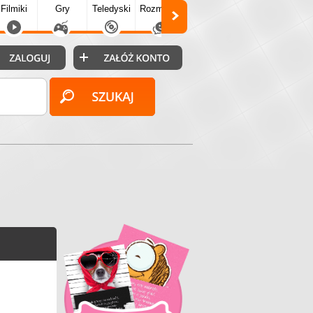
Filmiki
Gry
Teledyski
Rozmówki
Społecz.
Puzzle
Fo