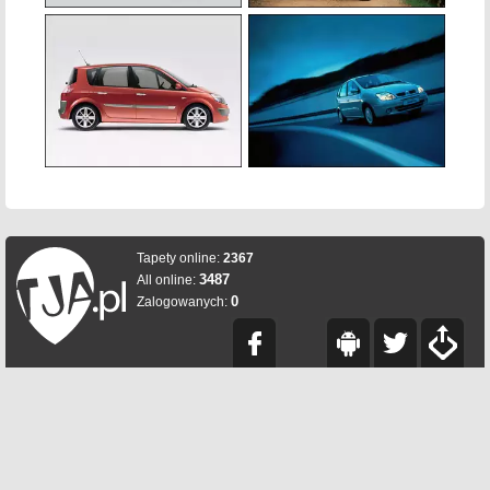
Tapety online:
2367
3487
All online:
0
Zalogowanych: