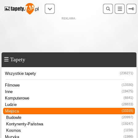
REKLAMA
Tapety
Wszystkie tapety
(236271)
Filmowe
(13330)
Inne
(19475)
Komputerowe
(6641)
Ludzie
(28833)
Miejsca
(33315)
Budowle
(20997)
Kontynenty-Państwa
(19247)
Kosmos
(1156)
Muzyka
(1986)