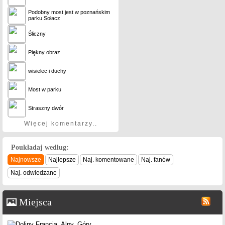
Podobny most jest w poznańskim
parku Sołacz
Śliczny
Piękny obraz
wisielec i duchy
Most w parku
Straszny dwór
Więcej komentarzy..
Poukładaj według:
Najnowsze
Najlepsze
Naj. komentowane
Naj. fanów
Naj. odwiedzane
Miejsca