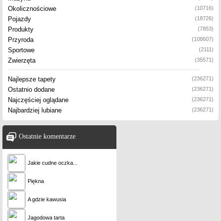
Okolicznościowe
(10716)
Pojazdy
(18726)
Produkty
(7853)
Przyroda
(108607)
Sportowe
(2111)
Zwierzęta
(35571)
Najlepsze tapety
(236271)
Ostatnio dodane
(236271)
Najczęściej oglądane
(236271)
Najbardziej lubiane
(236271)
Ostatnie komentarze
Jakie cudne oczka...
Piękna
A gdzie kawusia
Jagodowa tarta