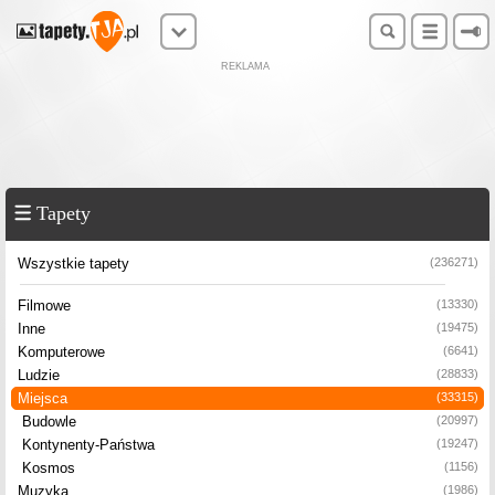
REKLAMA
Tapety
Wszystkie tapety
(236271)
Filmowe
(13330)
Inne
(19475)
Komputerowe
(6641)
Ludzie
(28833)
Miejsca
(33315)
Budowle
(20997)
Kontynenty-Państwa
(19247)
Kosmos
(1156)
Muzyka
(1986)