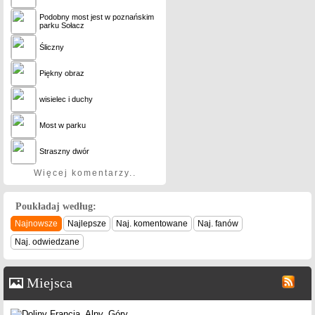
Podobny most jest w poznańskim
parku Sołacz
Śliczny
Piękny obraz
wisielec i duchy
Most w parku
Straszny dwór
Więcej komentarzy..
Poukładaj według:
Najnowsze
Najlepsze
Naj. komentowane
Naj. fanów
Naj. odwiedzane
Miejsca