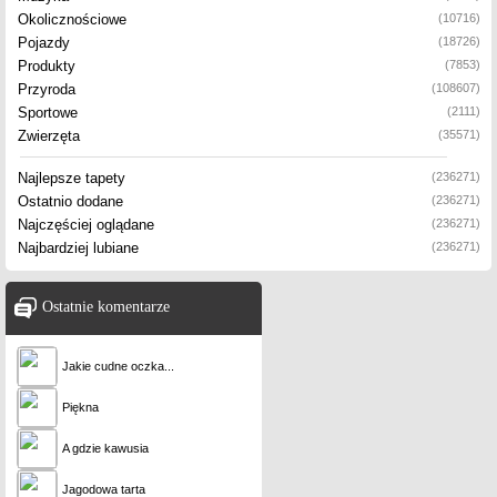
Okolicznościowe
(10716)
Pojazdy
(18726)
Produkty
(7853)
Przyroda
(108607)
Sportowe
(2111)
Zwierzęta
(35571)
Najlepsze tapety
(236271)
Ostatnio dodane
(236271)
Najczęściej oglądane
(236271)
Najbardziej lubiane
(236271)
Ostatnie komentarze
Jakie cudne oczka...
Piękna
A gdzie kawusia
Jagodowa tarta