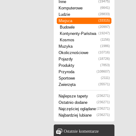
Inne
(19475)
Komputerowe
(6641)
Ludzie
(28833)
Miejsca
(33315)
Budowle
(20997)
Kontynenty-Państwa
(19247)
Kosmos
(1156)
Muzyka
(1986)
Okolicznościowe
(10716)
Pojazdy
(18726)
Produkty
(7853)
Przyroda
(108607)
Sportowe
(2111)
Zwierzęta
(35571)
Najlepsze tapety
(236271)
Ostatnio dodane
(236271)
Najczęściej oglądane
(236271)
Najbardziej lubiane
(236271)
Ostatnie komentarze