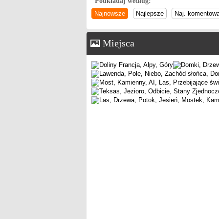
Poukładaj według:
Najnowsze
Najlepsze
Naj. komentow
Miejsca