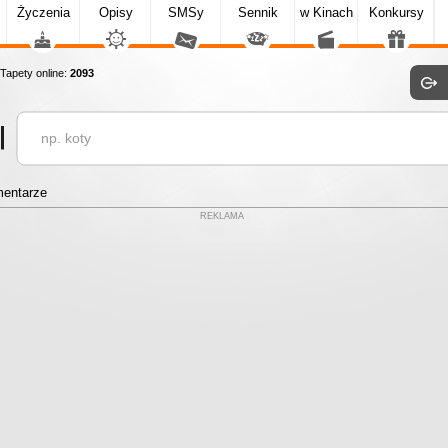
Życzenia
Opisy
SMSy
Sennik
w Kinach
Konkursy
apety online:
2093
entarze
REKLAMA