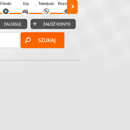
Filmiki
Gry
Teledyski
Rozmówki
Społecz.
Puzzle
Fo