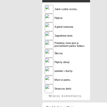
Jakie cudne oczka...
Piękna
A gdzie kawusia
Jagodowa tarta
Podobny most jest w
poznańskim parku Sołacz
Śliczny
Piękny obraz
wisielec i duchy
Most w parku
Straszny dwór
Więcej komentarzy..