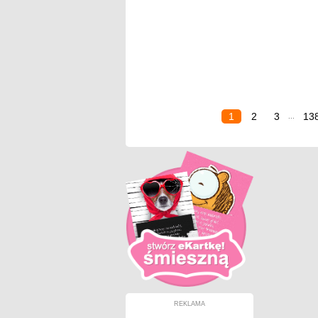
1
2
3
13
...
REKLAMA