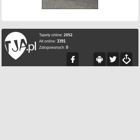
Tapety online:
2052
3391
All online:
0
Zalogowanych: