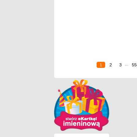
1
2
3
55
...