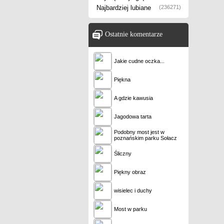
Najbardziej lubiane
(236271)
Ostatnie komentarze
Jakie cudne oczka...
Piękna
A gdzie kawusia
Jagodowa tarta
Podobny most jest w
poznańskim parku Sołacz
Śliczny
Piękny obraz
wisielec i duchy
Most w parku