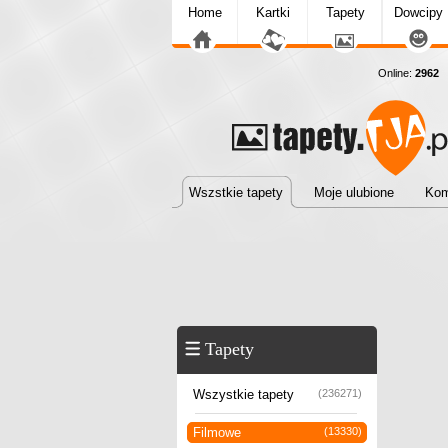
Home
Kartki
Tapety
Dowcipy
Online:
2962
T
Wszstkie tapety
Moje ulubione
Kom
Tapety
Wszystkie tapety
(236271)
Filmowe
(13330)