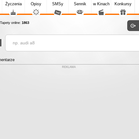
Życzenia
Opisy
SMSy
Sennik
w Kinach
Konkursy
apety online:
1863
entarze
REKLAMA