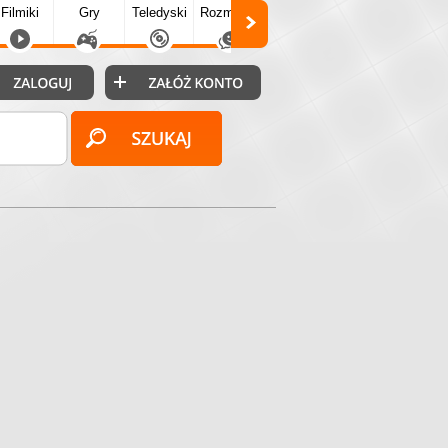
Filmiki
Gry
Teledyski
Rozmówki
Społecz.
Puzzle
Fo