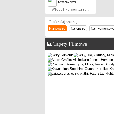
Straszny dwór
Więcej komentarzy..
Poukładaj według:
Najnowsze
Najlepsze
Naj. komentow
Tapety Filmowe