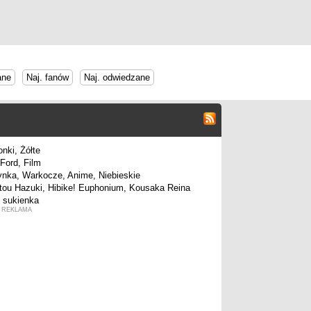
ane
Naj. fanów
Naj. odwiedzane
REKLAMA