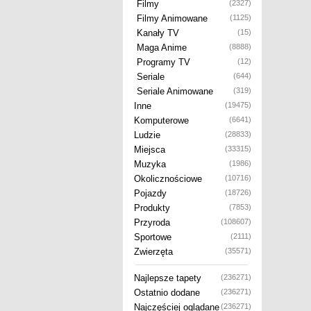
Filmy
(2327)
Filmy Animowane
(1125)
Kanały TV
(15)
Maga Anime
(8888)
Programy TV
(12)
Seriale
(644)
Seriale Animowane
(319)
Inne
(19475)
Komputerowe
(6641)
Ludzie
(28833)
Miejsca
(33315)
Muzyka
(1986)
Okolicznościowe
(10716)
Pojazdy
(18726)
Produkty
(7853)
Przyroda
(108607)
Sportowe
(2111)
Zwierzęta
(35571)
Najlepsze tapety
(236271)
Ostatnio dodane
(236271)
Najczęściej oglądane
(236271)