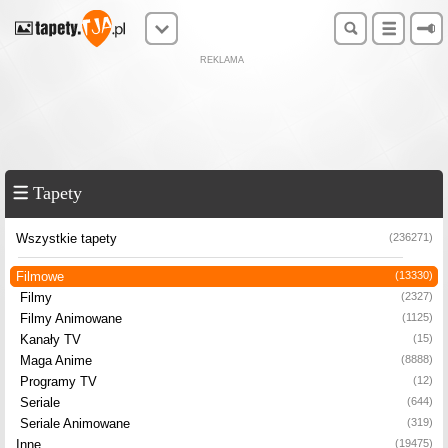
REKLAMA
Tapety
Wszystkie tapety
(236271)
Filmowe
(13330)
Filmy
(2327)
Filmy Animowane
(1125)
Kanały TV
(15)
Maga Anime
(8888)
Programy TV
(12)
Seriale
(644)
Seriale Animowane
(319)
Inne
(19475)