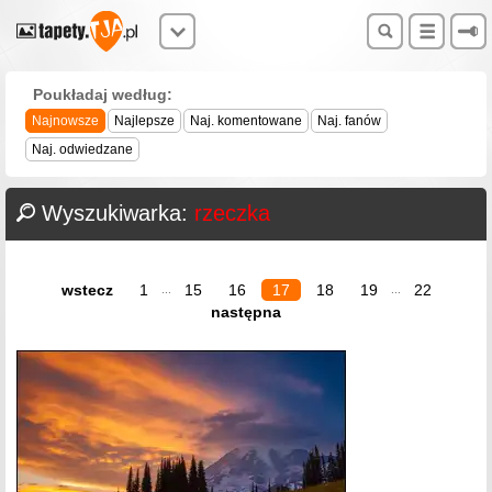
Poukładaj według:
Najnowsze
Najlepsze
Naj. komentowane
Naj. fanów
Naj. odwiedzane
Wyszukiwarka:
rzeczka
wstecz
1
15
16
17
18
19
22
...
...
następna