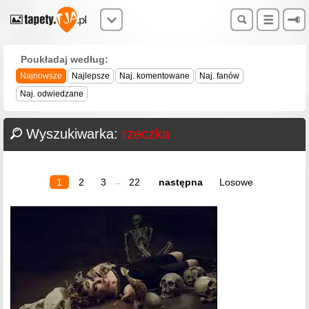
Poukładaj według:
Najnowsze
Najlepsze
Naj. komentowane
Naj. fanów
Naj. odwiedzane
Wyszukiwarka:
rzeczka
1
2
3
22
następna
Losowe
...