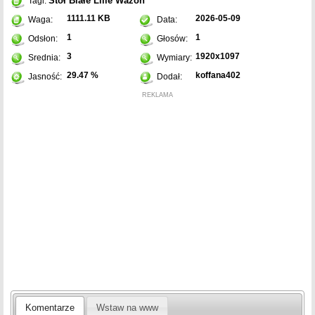
Stół
Białe
Lilie
Wazon
Tagi:
1111.11 KB
2026-05-09
Waga:
Data:
1
1
Odsłon:
Głosów:
3
1920x1097
Srednia:
Wymiary:
29.47 %
koffana402
Jasność:
Dodał:
REKLAMA
Komentarze
Wstaw na www