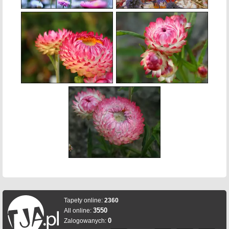
Tapety online:
2360
3550
All online:
0
Zalogowanych: