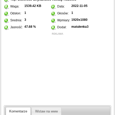
1539.42 KB
2022-11-05
Waga:
Data:
1
1
Odsłon:
Głosów:
3
1920x1080
Srednia:
Wymiary:
47.68 %
matulenka3
Jasność:
Dodał:
REKLAMA
Komentarze
Wstaw na www