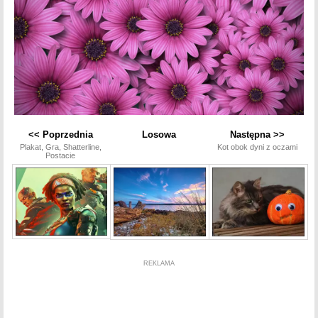
<< Poprzednia
Losowa
Następna >>
Plakat, Gra, Shatterline,
Kot obok dyni z oczami
Postacie
REKLAMA