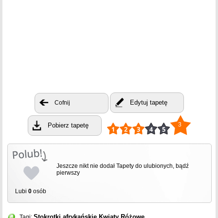
Edytuj tapetę
Cofnij
3
Pobierz tapetę
Jeszcze nikt nie dodał Tapety do ulubionych, bądź
pierwszy
Lubi
0
osób
Stokrotki afrykańskie
Kwiaty
Różowe
Tagi: