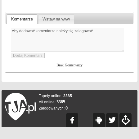
Komentarze
Wstaw na www
Brak Komentarzy
Tapety online:
2385
3385
All online:
0
Zalogowanych: