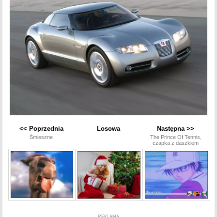
<< Poprzednia
Losowa
Następna >>
Śmieszne
The Prince Of Tennis,
czapka z daszkiem
REKLAMA