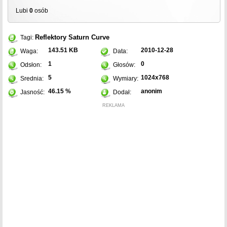
Lubi
0
osób
Reflektory
Saturn Curve
Tagi:
143.51 KB
2010-12-28
Waga:
Data:
1
0
Odsłon:
Głosów:
5
1024x768
Srednia:
Wymiary:
46.15 %
anonim
Jasność:
Dodał:
REKLAMA