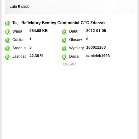
Lubi
0
osób
Reflektory
Bentley Continental GTC
Zderzak
Tagi:
584.68 KB
2012-01-05
Waga:
Data:
1
0
Odsłon:
Głosów:
5
1600x1200
Srednia:
Wymiary:
42.38 %
danielek1993
Jasność:
Dodał:
REKLAMA