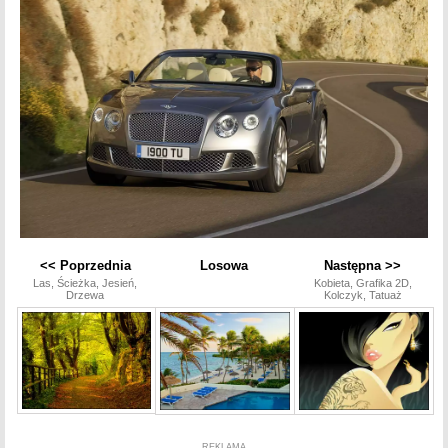
<< Poprzednia
Losowa
Następna >>
Las, Ścieżka, Jesień,
Kobieta, Grafika 2D,
Drzewa
Kolczyk, Tatuaż
REKLAMA