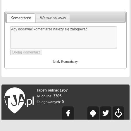
Komentarze
Wstaw na www
Brak Komentarzy
Tapety online:
1957
3305
All online:
0
Zalogowanych: