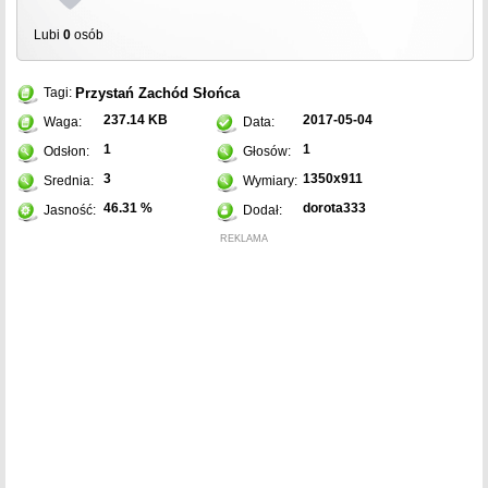
Lubi
0
osób
Przystań
Zachód
Słońca
Tagi:
237.14 KB
2017-05-04
Waga:
Data:
1
1
Odsłon:
Głosów:
3
1350x911
Srednia:
Wymiary:
46.31 %
dorota333
Jasność:
Dodał:
REKLAMA