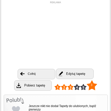
REKLAMA
Edytuj tapetę
Cofnij
3
Pobierz tapetę
Jeszcze nikt nie dodał Tapety do ulubionych, bądź
pierwszy