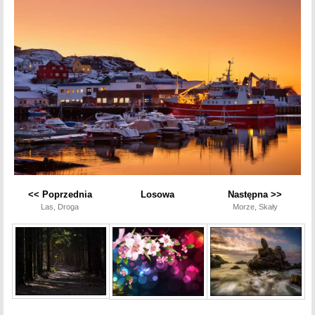
<< Poprzednia
Losowa
Następna >>
Las, Droga
Morze, Skały