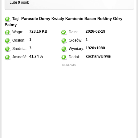
Lubi
0
osób
Parasole
Domy
Kwiaty
Kamienie
Basen
Rośliny
Góry
Tagi:
Palmy
723.16 KB
2026-02-19
Waga:
Data:
1
1
Odsłon:
Głosów:
3
1920x1080
Srednia:
Wymiary:
41.74 %
kochanyUrwis
Jasność:
Dodał:
REKLAMA