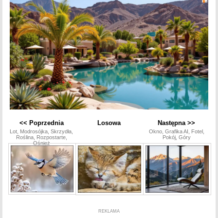
<< Poprzednia
Losowa
Następna >>
Lot, Modrosójka, Skrzydła,
Okno, Grafika AI, Fotel,
Roślina, Rozpostarte,
Pokój, Góry
Ośnież
REKLAMA