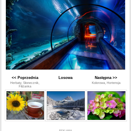
<< Poprzednia
Losowa
Następna >>
Herbaty, Słonecznik,
Kolorowa, Hortensja
Filiżanka
REKLAMA