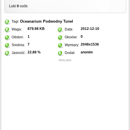
Lubi
0
osób
Oceanarium
Podwodny
Tunel
Tagi:
879.98 KB
2012-12-10
Waga:
Data:
1
0
Odsłon:
Głosów:
7
2048x1536
Srednia:
Wymiary:
22.88 %
anonim
Jasność:
Dodał:
REKLAMA