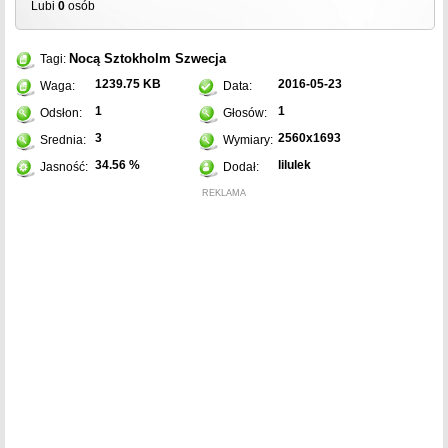
Lubi
0
osób
Nocą
Sztokholm
Szwecja
Tagi:
1239.75 KB
2016-05-23
Waga:
Data:
1
1
Odsłon:
Głosów:
3
2560x1693
Srednia:
Wymiary:
34.56 %
lilulek
Jasność:
Dodał:
REKLAMA