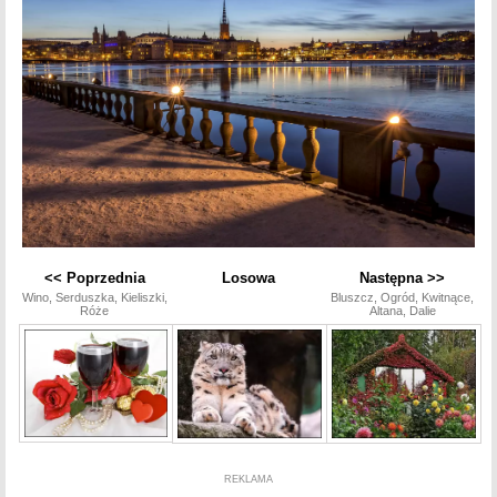
<< Poprzednia
Losowa
Następna >>
Wino, Serduszka, Kieliszki,
Bluszcz, Ogród, Kwitnące,
Róże
Altana, Dalie
REKLAMA