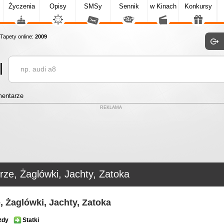
Życzenia
Opisy
SMSy
Sennik
w Kinach
Konkursy
apety online:
2009
entarze
REKLAMA
ze, Żaglówki, Jachty, Zatoka
, Żaglówki, Jachty, Zatoka
zdy
Statki