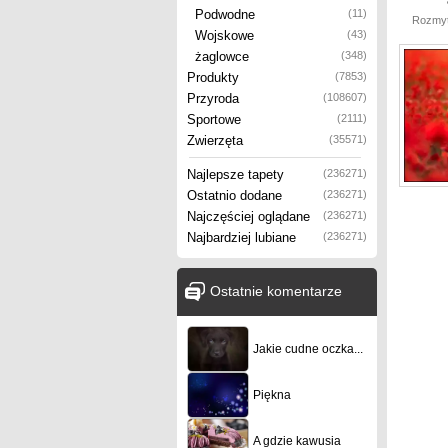
Podwodne
(11)
Rozmyt
Wojskowe
(43)
żaglowce
(348)
Produkty
(7853)
Przyroda
(108607)
Sportowe
(2111)
Zwierzęta
(35571)
Najlepsze tapety
(236271)
Ostatnio dodane
(236271)
Najczęściej oglądane
(236271)
Najbardziej lubiane
(236271)
Ostatnie komentarze
Jakie cudne oczka...
Piękna
A gdzie kawusia