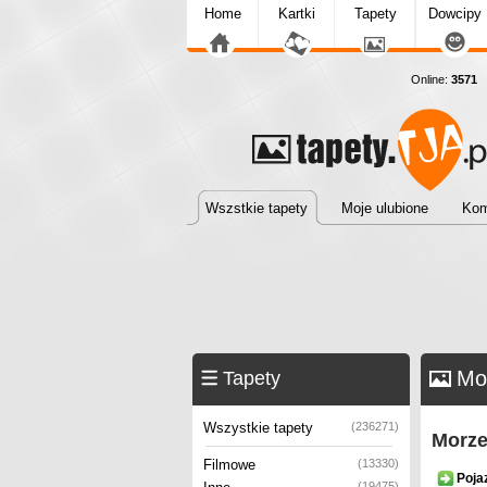
Home
Kartki
Tapety
Dowcipy
Online:
3571
T
Wszstkie tapety
Moje ulubione
Kom
Mor
Tapety
Wszystkie tapety
(236271)
Morze
Filmowe
(13330)
Poja
(19475)