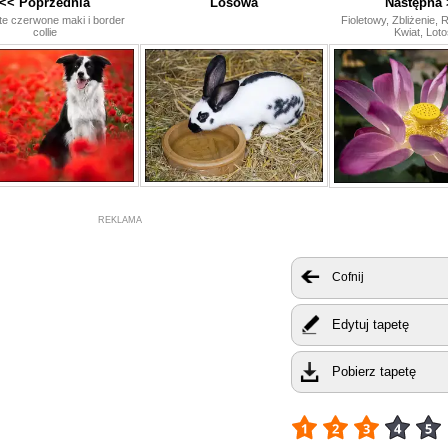
<< Poprzednia
Losowa
Następna 
e czerwone maki i border
Fioletowy, Zbliżenie, 
collie
Kwiat, Loto
REKLAMA
Cofnij
Edytuj tapetę
Pobierz tapetę