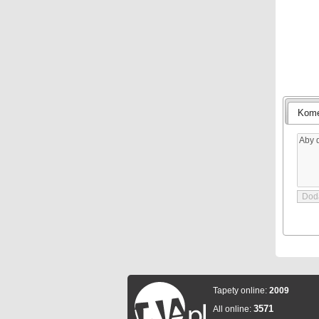
Kome
Tapety online:
2009
3571
All online: