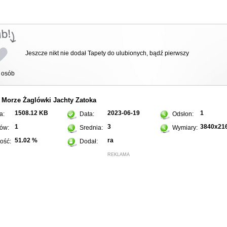
Jeszcze nikt nie dodał Tapety do ulubionych, bądź pierwszy
osób
Morze
Żaglówki
Jachty
Zatoka
:
1508.12 KB
2023-06-19
1
a:
Data:
Odsłon:
1
3
3840x21
ów:
Srednia:
Wymiary:
51.02 %
ra
ość:
Dodał:
REKLAMA