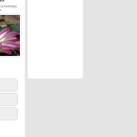
>>
Rozkwitnięty,
s
3