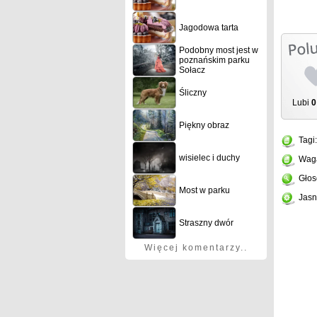
Jagodowa tarta
Podobny most jest w
poznańskim parku
Sołacz
Śliczny
Lubi
0
Piękny obraz
Tagi
wisielec i duchy
Wag
Głos
Most w parku
Jasn
Straszny dwór
Więcej komentarzy..