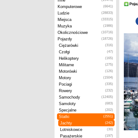
Inne
Poja
Komputerowe
(6641)
Ludzie
(28833)
Miejsca
(33315)
Muzyka
(1986)
Okolicznościowe
(10716)
Pojazdy
(18726)
Ciężarówki
(316)
Czołgi
(47)
Helikoptery
(165)
Militarne
(275)
Motorówki
(126)
Motory
(1504)
Pociagi
(335)
Rowery
(232)
Samochody
(12405)
Samoloty
(683)
Specjalne
(202)
Statki
(2551)
Jachty
(242)
Lotniskowce
(30)
Pasażerskie
(197)