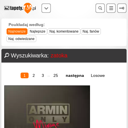
Poukładaj według:
Najnowsze
Najlepsze
Naj. komentowane
Naj. fanów
Naj. odwiedzane
Wyszukiwarka:
zatoka
1
2
3
25
następna
Losowe
...