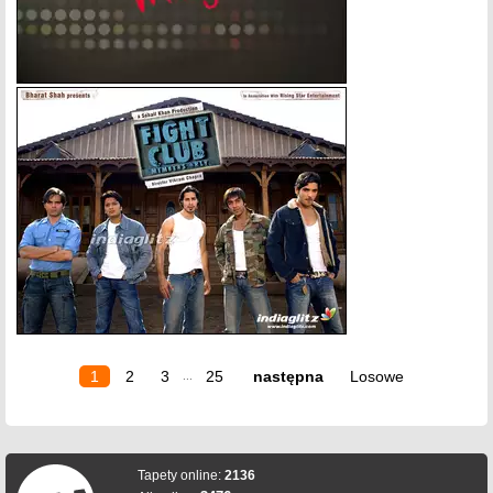
1
2
3
25
następna
Losowe
...
Tapety online:
2136