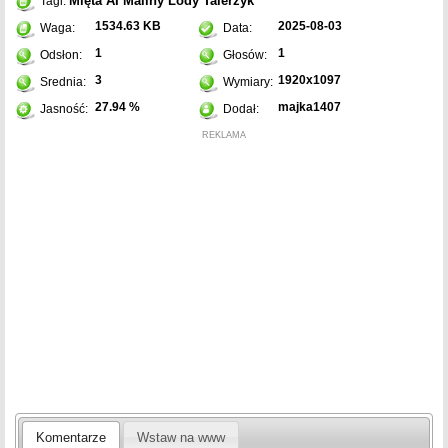
Mięta
AI
Maliny
Lody
Talerzyk
Tagi:
1534.63 KB
2025-08-03
Waga:
Data:
1
1
Odsłon:
Głosów:
3
1920x1097
Srednia:
Wymiary:
27.94 %
majka1407
Jasność:
Dodał:
REKLAMA
Komentarze
Wstaw na www