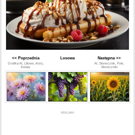
<< Poprzednia
Losowa
Następna >>
Grafika AI, Liliowe, Astry,
AI, Słonecznik, Pole,
Kwiaty
Słoneczniki
REKLAMA