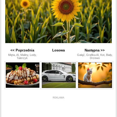
<< Poprzednia
Losowa
Następna >>
Mięta, AI, Maliny, Lody,
Gałąź, Grafika AI, Kot, Biały,
Talerzyk
Drzewo
REKLAMA