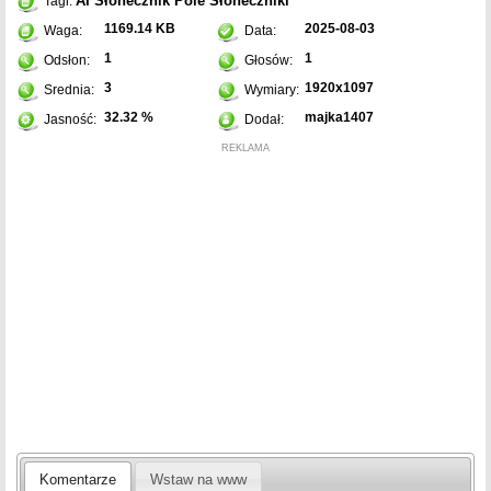
AI
Słonecznik
Pole
Słoneczniki
Tagi:
1169.14 KB
2025-08-03
Waga:
Data:
1
1
Odsłon:
Głosów:
3
1920x1097
Srednia:
Wymiary:
32.32 %
majka1407
Jasność:
Dodał:
REKLAMA
Komentarze
Wstaw na www