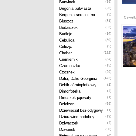
Barwinek
(39)
Begonia bulwiasta
(25)
Bergenia sercolistna
(3)
Oświetl
Bluszcz
(31)
Bodziszek
(53)
Budleja
(14)
Cebulica
(39)
Celozja
(5)
Chaber
(182)
Ciemiernik
(84)
Czarnuszka
(15)
Czosnek
(29)
Dalia, Dalie Georginia
(473)
Dębik ośmiopłatkowy
(1)
Dimorfoteka
(4)
Dmuszek jajowaty
(1)
Dzielżan
(69)
Dziewięćsił bezłodygowy
(1)
Dziurawiec nadobny
(19)
Dziwaczek
(4)
Dzwonek
(90)
Epimedium czerwone
(6)