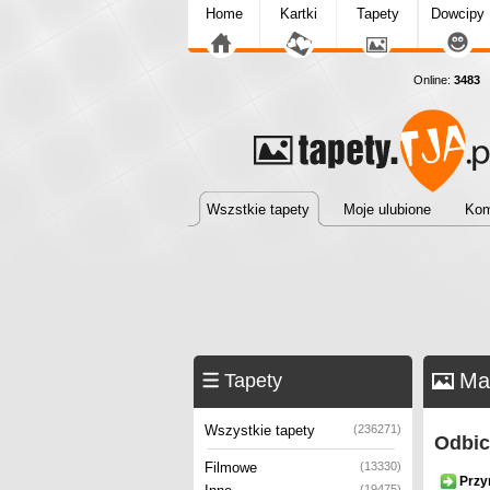
Home
Kartki
Tapety
Dowcipy
Online:
3483
T
Wszstkie tapety
Moje ulubione
Kom
Mał
Tapety
Wszystkie tapety
(236271)
Odbic
Filmowe
(13330)
Przy
(19475)