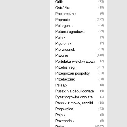
Orlik
(73)
Ostróżka
(19)
Paciorecznik
(6)
Paprocie
(172)
Pelargonia
(64)
Petunia ogrodowa
(93)
Pełnik
(3)
Pięciornik
(2)
Pierwiosnek
(93)
Piwonie
(418)
Portulaka wielokwiatowa
(2)
Przebiśniegi
(257)
Przegorzan pospolity
(24)
Przetacznik
(28)
Psiząb
(8)
Puszkinia cebulicowata
(4)
Pysznogłówka dwoista
(1)
Rannik zimowy, ranniki
(10)
Rogownica
(43)
Rojnik
(8)
Rozchodnik
(8)
Róże
(4387)