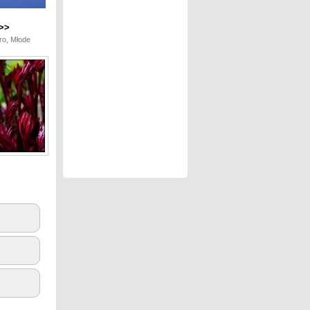
>>
kro, Młode