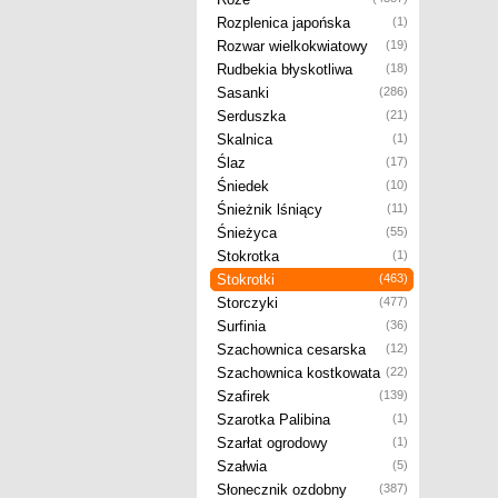
Rozplenica japońska
(1)
Rozwar wielkokwiatowy
(19)
Rudbekia błyskotliwa
(18)
Sasanki
(286)
Serduszka
(21)
Skalnica
(1)
Ślaz
(17)
Śniedek
(10)
Śnieżnik lśniący
(11)
Śnieżyca
(55)
Stokrotka
(1)
Stokrotki
(463)
Storczyki
(477)
Surfinia
(36)
Szachownica cesarska
(12)
Szachownica kostkowata
(22)
Szafirek
(139)
Szarotka Palibina
(1)
Szarłat ogrodowy
(1)
Szałwia
(5)
Słonecznik ozdobny
(387)