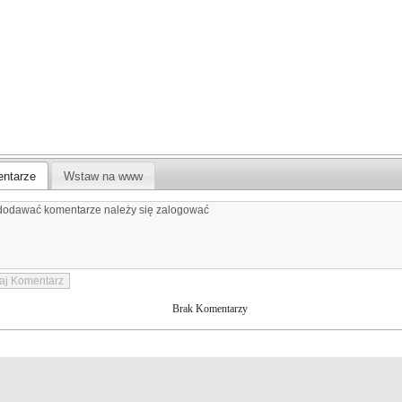
ntarze
Wstaw na www
Brak Komentarzy