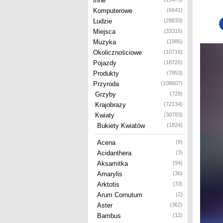
Inne
Komputerowe
(6641)
Ludzie
(28833)
Miejsca
(33315)
Muzyka
(1986)
Okolicznościowe
(10716)
Pojazdy
(18726)
Produkty
(7853)
Przyroda
(108607)
Grzyby
(729)
Krajobrazy
(72134)
Kwiaty
(30783)
Bukiety Kwiatów
(1824)
Acena
(9)
Acidanthera
(3)
Aksamitka
(94)
Amarylis
(36)
Arktotis
(33)
Arum Cornutum
(2)
Aster
(362)
Bambus
(12)