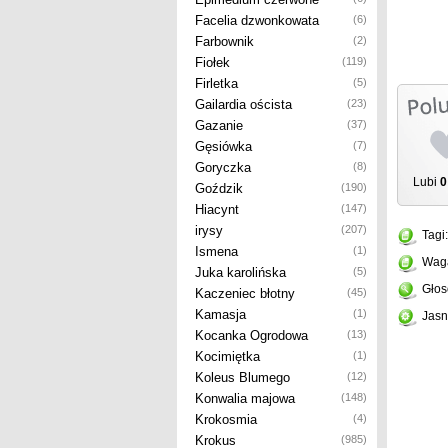
Facelia dzwonkowata
(6)
Farbownik
(2)
Fiołek
(119)
Firletka
(5)
Gailardia oścista
(23)
Gazanie
(37)
Gęsiówka
(7)
Goryczka
(8)
Lubi
0
Goździk
(190)
Hiacynt
(147)
irysy
(207)
Tagi
Ismena
(1)
Wag
Juka karolińska
(5)
Głos
Kaczeniec błotny
(45)
Kamasja
(1)
Jasn
Kocanka Ogrodowa
(13)
Kocimiętka
(1)
Koleus Blumego
(12)
Konwalia majowa
(148)
Krokosmia
(4)
Krokus
(985)