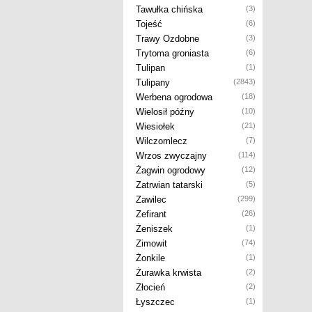
Tawułka chińska
(3)
Tojeść
(6)
Trawy Ozdobne
(3)
Trytoma groniasta
(6)
Tulipan
(1)
Tulipany
(2843)
Werbena ogrodowa
(18)
Wielosił późny
(10)
Wiesiołek
(21)
Wilczomlecz
(7)
Wrzos zwyczajny
(114)
Żagwin ogrodowy
(12)
Zatrwian tatarski
(5)
Zawilec
(299)
Zefirant
(26)
Żeniszek
(1)
Zimowit
(74)
Żonkile
(1)
Żurawka krwista
(2)
Złocień
(2)
Łyszczec
(1)