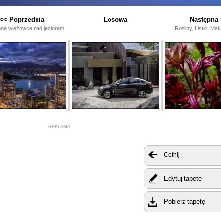
<< Poprzednia
Losowa
Następna 
one wieżowce nad jeziorem
Rośliny, Listki, Ma
REKLAMA
Cofnij
Edytuj tapetę
Pobierz tapetę