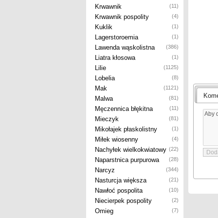
Krwawnik
(11)
Krwawnik pospolity
(4)
Kuklik
(1)
Lagerstoroemia
(1)
Lawenda wąskolistna
(386)
Liatra kłosowa
(1)
Lilie
(1125)
Lobelia
(8)
Mak
(1121)
Kome
Malwa
(81)
Męczennica błękitna
(11)
Mieczyk
(81)
Mikołajek płaskolistny
(1)
Miłek wiosenny
(4)
Nachyłek wielkokwiatowy
(22)
Naparstnica purpurowa
(28)
Narcyz
(344)
Nasturcja większa
(21)
Nawłoć pospolita
(10)
Niecierpek pospolity
(2)
Omieg
(7)