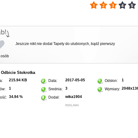
Jeszcze nikt nie dodał Tapety do ulubionych, bądź pierwszy
osób
Odbicie
Stokrotka
:
215.94 KB
2017-05-05
1
a:
Data:
Odsłon:
1
3
2048x13
ów:
Srednia:
Wymiary:
34.94 %
wika1904
ość:
Dodał:
REKLAMA