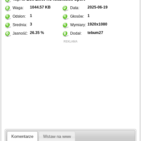
1044.57 KB
2025-06-19
Waga:
Data:
1
1
Odsłon:
Głosów:
3
1920x1080
Srednia:
Wymiary:
26.35 %
tebum27
Jasność:
Dodał:
REKLAMA
Komentarze
Wstaw na www