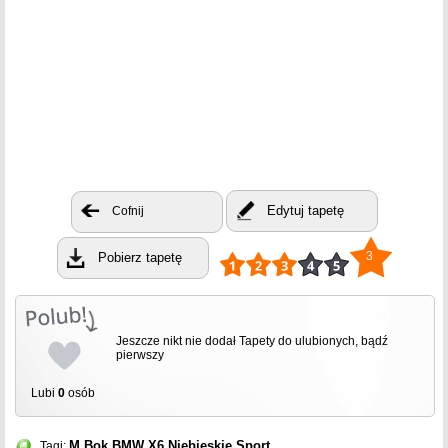
Edytuj tapetę
Cofnij
3
Pobierz tapetę
Jeszcze nikt nie dodał Tapety do ulubionych, bądź
pierwszy
Lubi
0
osób
M
Bok
BMW X6
Niebieskie
Sport
Tagi: