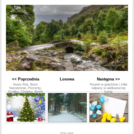
<< Poprzednia
Losowa
Następna >>
Nowy Rok, Boże
Pisanki w gnieździe i żółte
Narodzenie, Prezenty,
tulipany w wielkanocnej
Grafika, Choinka, Bomb
komp
REKLAMA