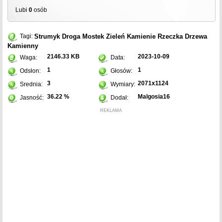
Lubi
0
osób
Strumyk
Droga
Mostek
Zieleń
Kamienie
Rzeczka
Drzewa
Tagi:
Kamienny
2146.33 KB
2023-10-09
Waga:
Data:
1
1
Odsłon:
Głosów:
3
2071x1124
Srednia:
Wymiary:
36.22 %
Malgosia16
Jasność:
Dodał:
REKLAMA