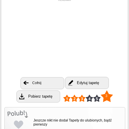
REKLAMA
Edytuj tapetę
Cofnij
3
Pobierz tapetę
Jeszcze nikt nie dodał Tapety do ulubionych, bądź
pierwszy