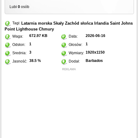
Lubi
0
osób
Latarnia morska
Skały
Zachód słońca
Irlandia
Saint Johns
Tagi:
Point Lighthouse
Chmury
672.97 KB
2026-06-16
Waga:
Data:
1
1
Odsłon:
Głosów:
3
1920x1150
Srednia:
Wymiary:
38.5 %
Barbados
Jasność:
Dodał:
REKLAMA