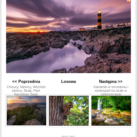
<< Poprzednia
Losowa
Następna >>
Chmury, Niemcy, Wschód
Kamienie w strumieniu i
słońca, Skały, Park
wodospad na skale w
Narodowy Sask
zielonym lesie