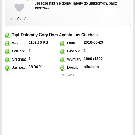
Jeszcze nikt nie dodał Tapety do ulubionych, bądź
pierwszy
Lubi
0
osób
Dolomity
Góry
Dom
Andalo
Las
Ciuchcia
Tagi:
1152.86 KB
2016-05-23
Waga:
Data:
1
1
Odsłon:
Głosów:
3
1600x1200
Srednia:
Wymiary:
38.94 %
alfa-beta
Jasność:
Dodał:
REKLAMA