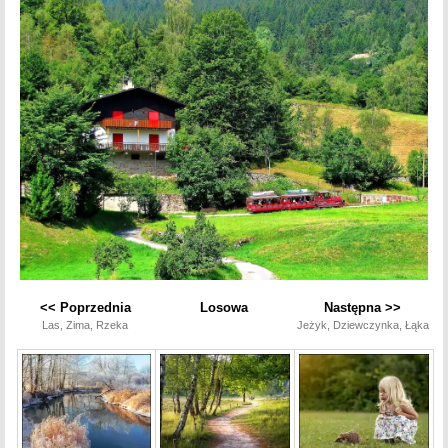
<< Poprzednia
Losowa
Następna >>
Las, Zima, Rzeka
Jeżyk, Dziewczynka, Łąka