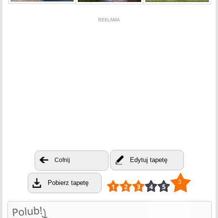
REKLAMA
Edytuj tapetę
Cofnij
3
Pobierz tapetę