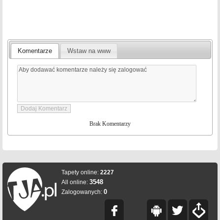
Komentarze
Wstaw na www
Brak Komentarzy
Tapety online:
2227
3548
All online:
0
Zalogowanych: