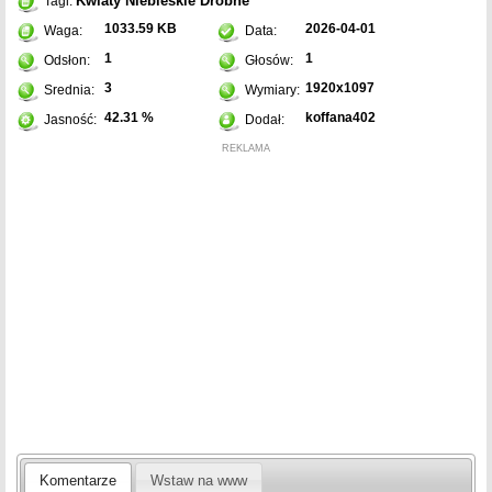
Kwiaty
Niebieskie
Drobne
Tagi:
1033.59 KB
2026-04-01
Waga:
Data:
1
1
Odsłon:
Głosów:
3
1920x1097
Srednia:
Wymiary:
42.31 %
koffana402
Jasność:
Dodał:
REKLAMA
Komentarze
Wstaw na www