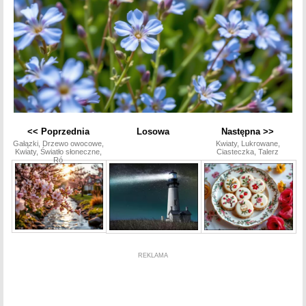
<< Poprzednia
Losowa
Następna >>
Gałązki, Drzewo owocowe,
Kwiaty, Lukrowane,
Kwiaty, Światło słoneczne,
Ciasteczka, Talerz
Ró
REKLAMA