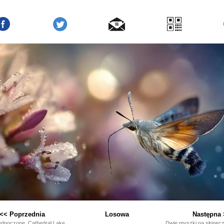
<< Poprzednia
Losowa
Następna 
ednoczone, Cathedral Lake,
Dwie myszki na słonecz