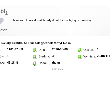
Jeszcze nikt nie dodał Tapety do ulubionych, bądź pierwszy
osób
Kwiaty
Grafika AI
Fruczak gołąbek
Motyl
Rosa
:
1101.67 KB
2026-05-09
1
a:
Data:
Odsłon:
1
3
2048x11
ów:
Srednia:
Wymiary:
43.18 %
thean
ość:
Dodał:
REKLAMA