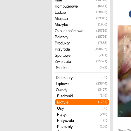
Inne
Komputerowe
(6641)
Ludzie
(28833)
Miejsca
(33315)
Muzyka
(1986)
Okolicznościowe
(10716)
Pojazdy
(18726)
Produkty
(7853)
Przyroda
(108607)
Sportowe
(2111)
Zwierzęta
(35571)
Słodkie
(492)
Dinozaury
(65)
Lądowe
(23844)
Owady
(3407)
Biedronki
(349)
Motyle
(1744)
Osy
(55)
Pająki
(210)
Patyczaki
(5)
Pszczoły
(166)
Stany Zj