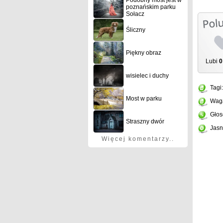
Podobny most jest w
poznańskim parku
Sołacz
Śliczny
Piękny obraz
Lubi
0
wisielec i duchy
Tagi
Most w parku
Wag
Głos
Straszny dwór
Jasn
Więcej komentarzy..