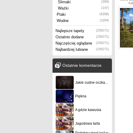
Ślimaki
(269)
Kal
Ważki
(147)
Ptaki
(6208)
Wodne
(1184)
Najlepsze tapety
(236271)
Ostatnio dodane
(236271)
Najczęściej oglądane
(236271)
Najbardziej lubiane
(236271)
Ostatnie komentarze
Jakie cudne oczka...
Piękna
A gdzie kawusia
Jagodowa tarta