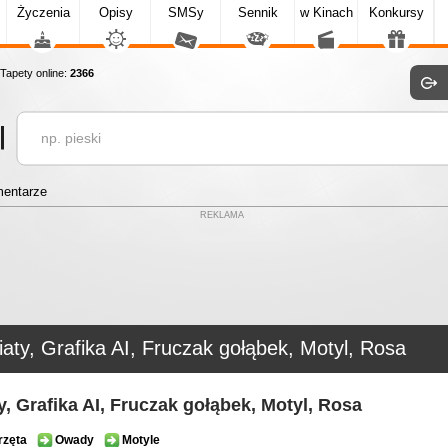
Życzenia
Opisy
SMSy
Sennik
w Kinach
Konkursy
apety online:
2366
entarze
REKLAMA
aty, Grafika AI, Fruczak gołąbek, Motyl, Rosa
y, Grafika AI, Fruczak gołąbek, Motyl, Rosa
rzęta
Owady
Motyle