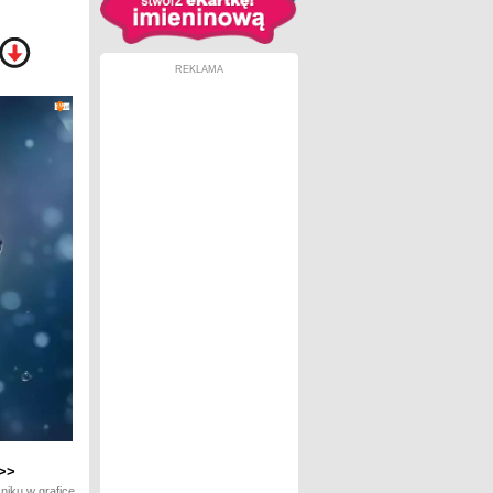
REKLAMA
>>
niku w grafice