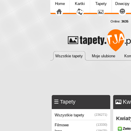
Home
Kartki
Tapety
Dowcipy
Online:
3635
T
Wszstkie tapety
Moje ulubione
Kom
Kwi
Tapety
Wszystkie tapety
(236271)
Kwiat
Filmowe
(13330)
Zwie
(19475)