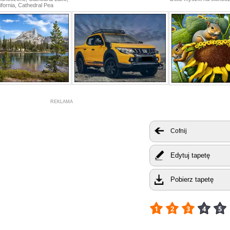
ifornia, Cathedral Pea
REKLAMA
Cofnij
Edytuj tapetę
Pobierz tapetę