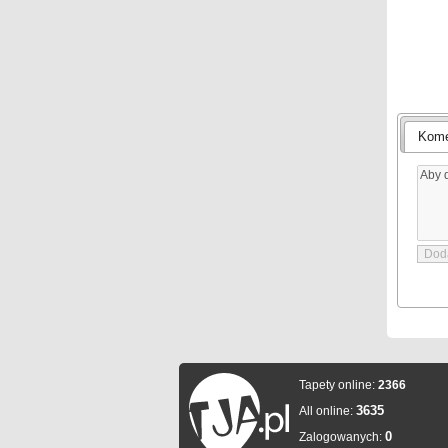
Kome
Tapety online:
2366
3635
All online:
0
Zalogowanych: