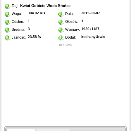
Kwiat
Odbicie
Woda
Słońce
Tagi:
304.02 KB
2015-08-07
Waga:
Data:
1
1
Odsłon:
Głosów:
3
1920x1187
Srednia:
Wymiary:
23.58 %
kochanyUrwis
Jasność:
Dodał:
REKLAMA