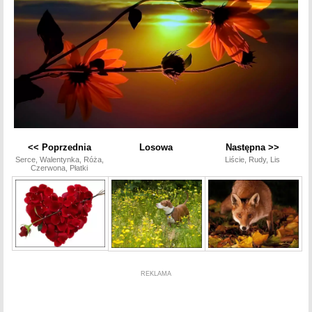
<< Poprzednia
Losowa
Następna >>
Serce, Walentynka, Róża,
Liście, Rudy, Lis
Czerwona, Płatki
REKLAMA