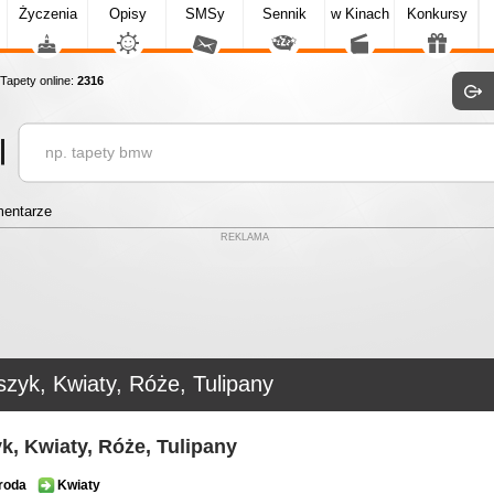
Życzenia
Opisy
SMSy
Sennik
w Kinach
Konkursy
apety online:
2316
entarze
REKLAMA
zyk, Kwiaty, Róże, Tulipany
k, Kwiaty, Róże, Tulipany
roda
Kwiaty