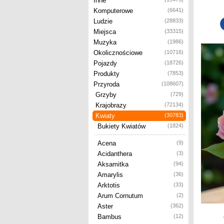
Inne
Komputerowe
(6641)
Ludzie
(28833)
Miejsca
(33315)
Muzyka
(1986)
Okolicznościowe
(10716)
Pojazdy
(18726)
Produkty
(7853)
Przyroda
(108607)
Grzyby
(729)
Krajobrazy
(72134)
Kwiaty
(30783)
Bukiety Kwiatów
(1824)
Acena
(9)
Acidanthera
(3)
Aksamitka
(94)
Amarylis
(36)
Arktotis
(33)
Arum Cornutum
(2)
Aster
(362)
Bambus
(12)