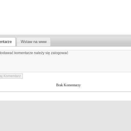
ntarze
Wstaw na www
Brak Komentarzy