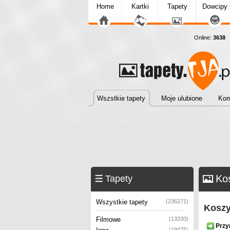
Home
Kartki
Tapety
Dowcipy
Online:
3638
T
Wszstkie tapety
Moje ulubione
Kom
Kos
Tapety
Wszystkie tapety
(236271)
Koszy
Filmowe
(13330)
Przy
(19475)