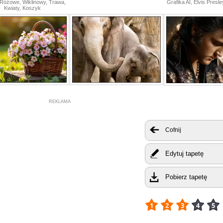
Różowe, Wiklinowy, Trawa,
Grafika AI, Elvis Presl
Kwiaty, Koszyk
REKLAMA
Cofnij
Edytuj tapetę
Pobierz tapetę