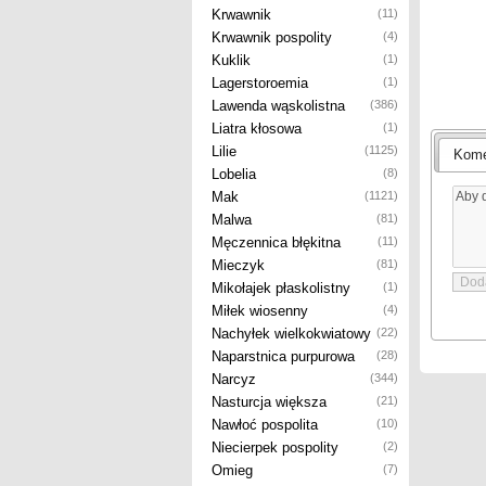
Krwawnik
(11)
Krwawnik pospolity
(4)
Kuklik
(1)
Lagerstoroemia
(1)
Lawenda wąskolistna
(386)
Liatra kłosowa
(1)
Lilie
(1125)
Kome
Lobelia
(8)
Mak
(1121)
Malwa
(81)
Męczennica błękitna
(11)
Mieczyk
(81)
Mikołajek płaskolistny
(1)
Miłek wiosenny
(4)
Nachyłek wielkokwiatowy
(22)
Naparstnica purpurowa
(28)
Narcyz
(344)
Nasturcja większa
(21)
Nawłoć pospolita
(10)
Niecierpek pospolity
(2)
Omieg
(7)