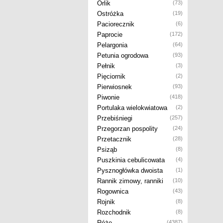
Orlik
(73)
Ostróżka
(19)
Paciorecznik
(6)
Paprocie
(172)
Pelargonia
(64)
Petunia ogrodowa
(93)
Pełnik
(3)
Pięciornik
(2)
Pierwiosnek
(93)
Piwonie
(418)
Portulaka wielokwiatowa
(2)
Przebiśniegi
(257)
Przegorzan pospolity
(24)
Przetacznik
(28)
Psiząb
(8)
Puszkinia cebulicowata
(4)
Pysznogłówka dwoista
(1)
Rannik zimowy, ranniki
(10)
Rogownica
(43)
Rojnik
(8)
Rozchodnik
(8)
Róże
(4387)