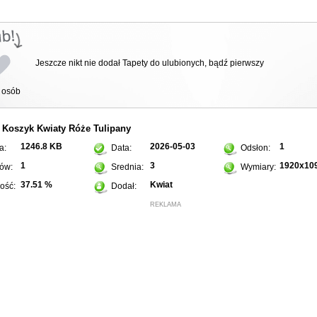
Jeszcze nikt nie dodał Tapety do ulubionych, bądź pierwszy
osób
Koszyk
Kwiaty
Róże
Tulipany
:
1246.8 KB
2026-05-03
1
a:
Data:
Odsłon:
1
3
1920x10
ów:
Srednia:
Wymiary:
37.51 %
Kwiat
ość:
Dodał:
REKLAMA