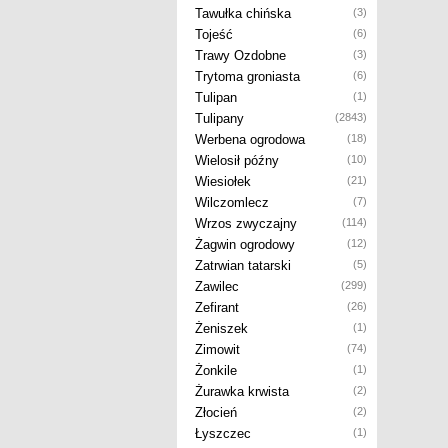
Tawułka chińska
(3)
Tojeść
(6)
Trawy Ozdobne
(3)
Trytoma groniasta
(6)
Tulipan
(1)
Tulipany
(2843)
Werbena ogrodowa
(18)
Wielosił późny
(10)
Wiesiołek
(21)
Wilczomlecz
(7)
Wrzos zwyczajny
(114)
Żagwin ogrodowy
(12)
Zatrwian tatarski
(5)
Zawilec
(299)
Zefirant
(26)
Żeniszek
(1)
Zimowit
(74)
Żonkile
(1)
Żurawka krwista
(2)
Złocień
(2)
Łyszczec
(1)