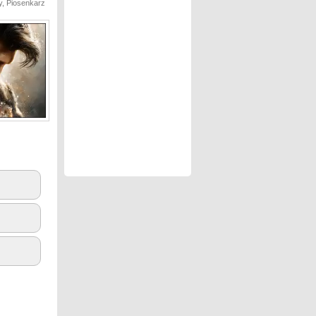
ey, Piosenkarz
3