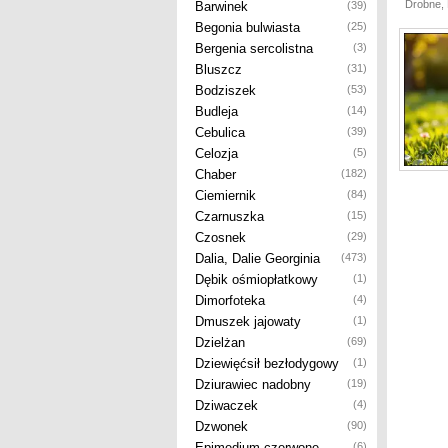
Drobne, 
Barwinek
(39)
Begonia bulwiasta
(25)
Bergenia sercolistna
(3)
Bluszcz
(31)
Bodziszek
(53)
Budleja
(14)
Cebulica
(39)
Celozja
(5)
Chaber
(182)
Ciemiernik
(84)
Czarnuszka
(15)
Czosnek
(29)
Dalia, Dalie Georginia
(473)
Dębik ośmiopłatkowy
(1)
Dimorfoteka
(4)
Dmuszek jajowaty
(1)
Dzielżan
(69)
Dziewięćsił bezłodygowy
(1)
Dziurawiec nadobny
(19)
Dziwaczek
(4)
Dzwonek
(90)
Epimedium czerwone
(6)