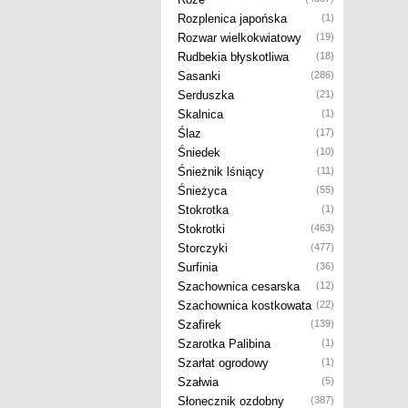
Rozplenica japońska
(1)
Rozwar wielkokwiatowy
(19)
Rudbekia błyskotliwa
(18)
Sasanki
(286)
Serduszka
(21)
Skalnica
(1)
Ślaz
(17)
Śniedek
(10)
Śnieżnik lśniący
(11)
Śnieżyca
(55)
Stokrotka
(1)
Stokrotki
(463)
Storczyki
(477)
Surfinia
(36)
Szachownica cesarska
(12)
Szachownica kostkowata
(22)
Szafirek
(139)
Szarotka Palibina
(1)
Szarłat ogrodowy
(1)
Szałwia
(5)
Słonecznik ozdobny
(387)