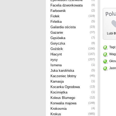
Facelia dzwonkowata
(6)
Farbownik
(2)
Fiołek
(119)
Firletka
(5)
Gailardia oścista
(23)
Gazanie
(37)
Lubi
0
Gęsiówka
(7)
Goryczka
(8)
Tagi
Goździk
(190)
Hiacynt
(147)
Wag
irysy
(207)
Głos
Ismena
(1)
Jasn
Juka karolińska
(5)
Kaczeniec błotny
(45)
Kamasja
(1)
Kocanka Ogrodowa
(13)
Kocimiętka
(1)
Koleus Blumego
(12)
Konwalia majowa
(148)
Krokosmia
(4)
Krokus
(985)