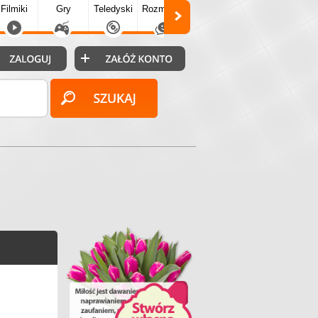
Filmiki
Gry
Teledyski
Rozmówki
Społecz.
Puzzle
Fo