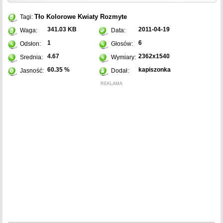
Tło
Kolorowe
Kwiaty
Rozmyte
Tagi:
341.03 KB
2011-04-19
Waga:
Data:
1
6
Odsłon:
Głosów:
4.67
2362x1540
Srednia:
Wymiary:
60.35 %
kapiszonka
Jasność:
Dodał:
REKLAMA