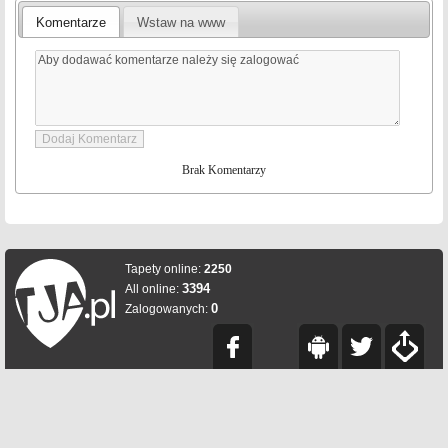
Komentarze
Wstaw na www
Brak Komentarzy
Tapety online:
2250
3394
All online:
0
Zalogowanych: