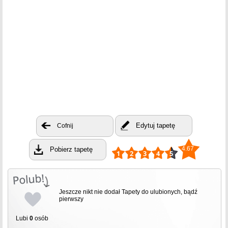
Edytuj tapetę
Cofnij
4.67
Pobierz tapetę
Jeszcze nikt nie dodał Tapety do ulubionych, bądź
pierwszy
Lubi
0
osób