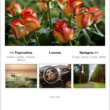
<< Poprzednia
Losowa
Następna >>
Jezioro, Łódka, Zachód,
Droga, Sosny, Trawa, Wielki
Słońca
REKLAMA