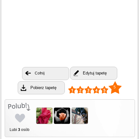
Edytuj tapetę
Cofnij
5
Pobierz tapetę
Lubi
3
osób