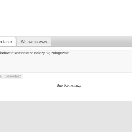
ntarze
Wstaw na www
Brak Komentarzy