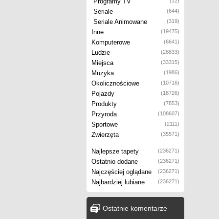
Programy TV
(12)
Seriale
(644)
Seriale Animowane
(319)
Inne
(19475)
Komputerowe
(6641)
Ludzie
(28833)
Miejsca
(33315)
Muzyka
(1986)
Okolicznościowe
(10716)
Pojazdy
(18726)
Produkty
(7853)
Przyroda
(108607)
Sportowe
(2111)
Zwierzęta
(35571)
Najlepsze tapety
(236271)
Ostatnio dodane
(236271)
Najczęściej oglądane
(236271)
Najbardziej lubiane
(236271)
Ostatnie komentarze