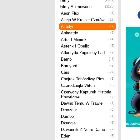
Filmy
Filmy Animowane
(1125)
Aeon Flux
(1)
Alicja W Krainie Czarów
(27)
Alladyn
(17)
Animatrix
(2)
Artur I Minimki
(14)
Asterix I Obelix
(7)
Atlantyda Zaginiony Ląd
(2)
Bambi
(11)
Barnyard
(2)
Cars
(27)
Chojrak Tchórzliwy Pies
(1)
Czarodziejki Witch
(5)
Czerwony Kapturek Historia
Prawdziwa
(3)
Dawno Temu W Trawie
(1)
Dinozaur
(6)
Dumbo
(1)
Dżungla
(7)
Dzwonnik Z Notre Dame
(2)
Eden
(6)