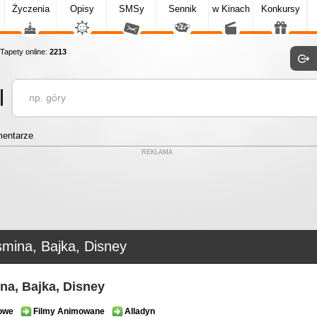
Życzenia
Opisy
SMSy
Sennik
w Kinach
Konkursy
apety online:
2213
entarze
REKLAMA
smina, Bajka, Disney
na, Bajka, Disney
owe
Filmy Animowane
Alladyn