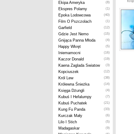
Krop
Ekipa Ameryka
(8)
Ekspres Polarny
(1)
Epoka Lodowcowa
(40)
Film O Pszczolach
(1)
Garfield
(12)
Gdzie Jest Nemo
(15)
Gnijąca Panna Młoda
(4)
Happy Wkręt
(5)
Iniemamocni
(16)
Kaczor Donald
(19)
Kaena Zaglada Swiatow
(3)
Kopciuszek
(12)
Król Lew
(38)
Królewna Śnieżka
(14)
Księga Dżungli
(4)
Kubuś I Hefalumpy
(7)
Kubuś Puchatek
(21)
Kung Fu Panda
(33)
Kurczak Mały
(6)
Lilo I Stich
(5)
Madagaskar
(9)