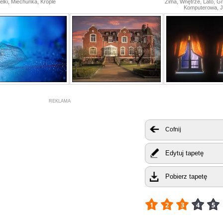
elki, Miechunka, Krople
Zima, Wnętrze, Lato, Gr
Komputerowa, J
REKLAMA
Cofnij
Edytuj tapetę
Pobierz tapetę