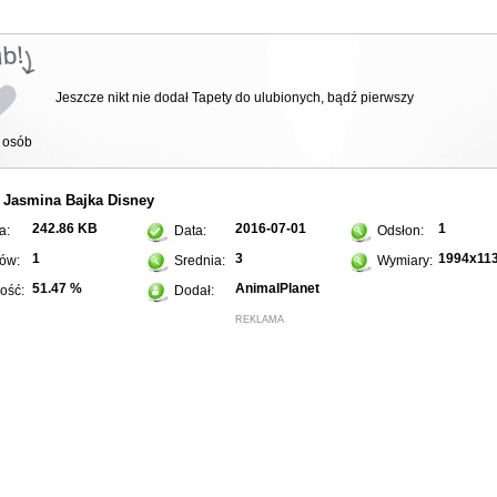
Jeszcze nikt nie dodał Tapety do ulubionych, bądź pierwszy
osób
Jasmina
Bajka
Disney
:
242.86 KB
2016-07-01
1
a:
Data:
Odsłon:
1
3
1994x11
ów:
Srednia:
Wymiary:
51.47 %
AnimalPlanet
ość:
Dodał:
REKLAMA