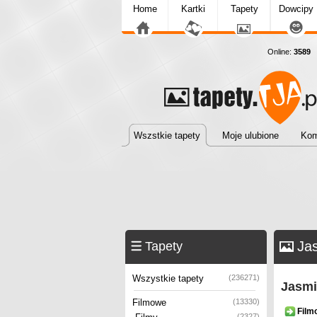
Home
Kartki
Tapety
Dowcipy
Online:
3589
T
Wszstkie tapety
Moje ulubione
Kom
Ja
Tapety
Wszystkie tapety
(236271)
Jasmi
Filmowe
(13330)
Film
(2327)