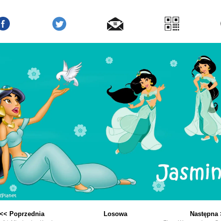
<< Poprzednia
Losowa
Następna 