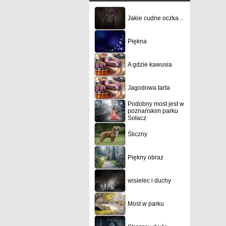
Jakie cudne oczka...
Piękna
A gdzie kawusia
Jagodowa tarta
Podobny most jest w
poznańskim parku
Sołacz
Śliczny
Piękny obraz
wisielec i duchy
Most w parku