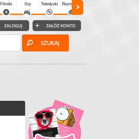
Filmiki
Gry
Teledyski
Rozmówki
Społecz.
Puzzle
Fo