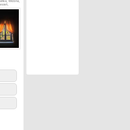
afika, Wiosna,
esień,
3