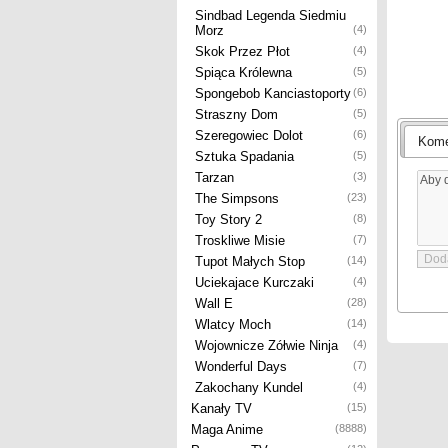
Sindbad Legenda Siedmiu
Morz
(4)
Skok Przez Płot
(4)
Spiąca Królewna
(5)
Spongebob Kanciastoporty
(6)
Straszny Dom
(5)
Szeregowiec Dolot
(6)
Kome
Sztuka Spadania
(5)
Tarzan
(3)
The Simpsons
(23)
Toy Story 2
(8)
Troskliwe Misie
(7)
Tupot Małych Stop
(14)
Uciekajace Kurczaki
(4)
Wall E
(28)
Wlatcy Moch
(14)
Wojownicze Zółwie Ninja
(4)
Wonderful Days
(7)
Zakochany Kundel
(4)
Kanały TV
(15)
Maga Anime
(8888)