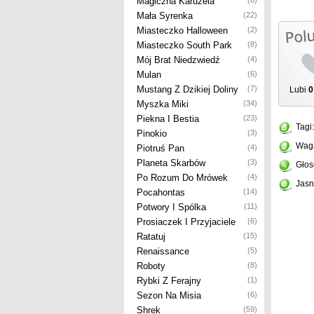
Magiczna Karuzela
(6)
Mała Syrenka
(22)
Miasteczko Halloween
(2)
Miasteczko South Park
(8)
Mój Brat Niedzwiedź
(4)
Mulan
(6)
Mustang Z Dzikiej Doliny
(7)
Lubi
0
Myszka Miki
(34)
Piekna I Bestia
(23)
Tagi
Pinokio
(3)
Wag
Piotruś Pan
(4)
Planeta Skarbów
(3)
Głos
Po Rozum Do Mrówek
(4)
Jasn
Pocahontas
(14)
Potwory I Spólka
(11)
Prosiaczek I Przyjaciele
(6)
Ratatuj
(15)
Renaissance
(5)
Roboty
(8)
Rybki Z Ferajny
(1)
Sezon Na Misia
(6)
Shrek
(59)