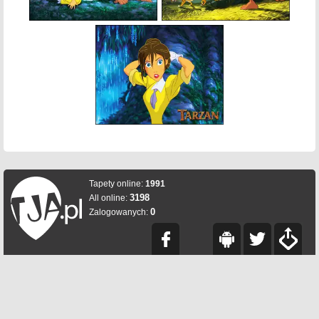
Tapety online:
1991
3198
All online:
0
Zalogowanych: