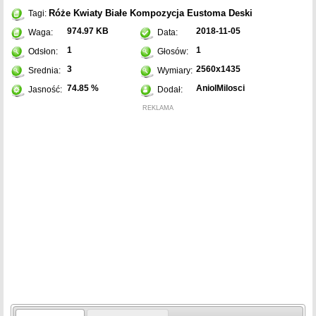
Róże
Kwiaty
Białe
Kompozycja
Eustoma
Deski
Tagi:
974.97 KB
2018-11-05
Waga:
Data:
1
1
Odsłon:
Głosów:
3
2560x1435
Srednia:
Wymiary:
74.85 %
AniolMilosci
Jasność:
Dodał:
REKLAMA