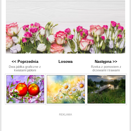
<< Poprzednia
Losowa
Następna >>
Dwa jabłka graficzne z
Rzeka z pomostem z
kwiatami jabłoni
drzewami i trawami
REKLAMA