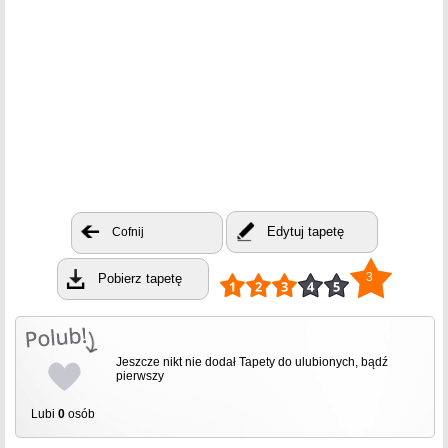
Edytuj tapetę
Cofnij
3
Pobierz tapetę
Jeszcze nikt nie dodał Tapety do ulubionych, bądź
pierwszy
Lubi
0
osób