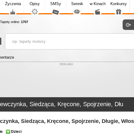
Życzenia
Opisy
SMSy
Sennik
w Kinach
Konkursy
apety online:
1707
entarze
REKLAMA
iewczynka, Siedząca, Kręcone, Spojrzenie, Dłu
czynka, Siedząca, Kręcone, Spojrzenie, Długie, Wło
ie
Dzieci