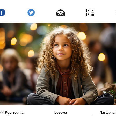
<< Poprzednia
Losowa
Następna 