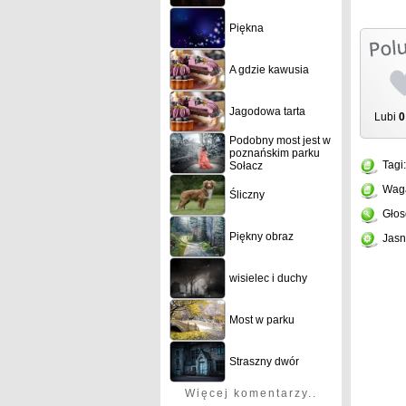
Piękna
A gdzie kawusia
Jagodowa tarta
Lubi
0
Podobny most jest w
poznańskim parku
Tagi
Sołacz
Wag
Śliczny
Głos
Piękny obraz
Jasn
wisielec i duchy
Most w parku
Straszny dwór
Więcej komentarzy..