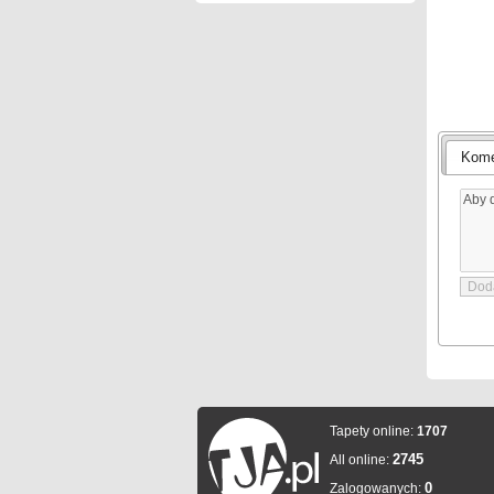
Kome
Tapety online:
1707
2745
All online:
0
Zalogowanych: