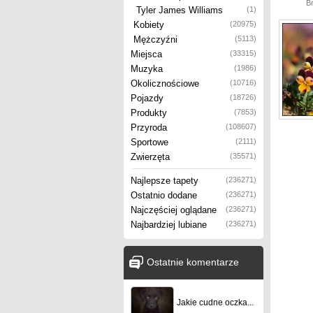
Br
Tyler James Williams
(1)
Kobiety
(20975)
Mężczyźni
(5113)
Miejsca
(33315)
Muzyka
(1986)
Okolicznościowe
(10716)
Pojazdy
(18726)
Produkty
(7853)
Przyroda
(108607)
Sportowe
(2111)
Zwierzęta
(35571)
Najlepsze tapety
(236271)
Ostatnio dodane
(236271)
Najczęściej oglądane
(236271)
Najbardziej lubiane
(236271)
Ostatnie komentarze
Jakie cudne oczka...