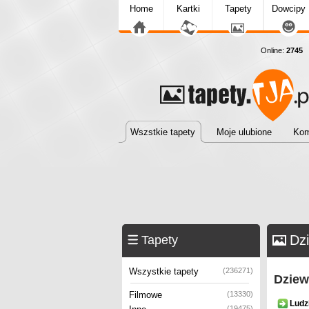
Home
Kartki
Tapety
Dowcipy
Online:
2745
T
Wszstkie tapety
Moje ulubione
Kom
Dz
Tapety
Wszystkie tapety
(236271)
Dziew
Filmowe
(13330)
Ludz
(19475)