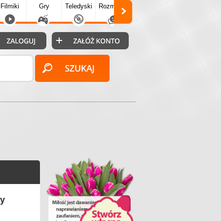
Filmiki
Gry
Teledyski
Rozmówki
Społecz.
Puzzle
Fo
sy