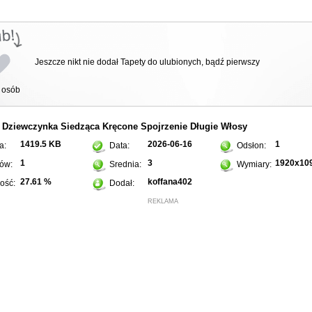
Jeszcze nikt nie dodał Tapety do ulubionych, bądź pierwszy
osób
Dziewczynka
Siedząca
Kręcone
Spojrzenie
Długie
Włosy
:
1419.5 KB
2026-06-16
1
a:
Data:
Odsłon:
1
3
1920x10
ów:
Srednia:
Wymiary:
27.61 %
koffana402
ość:
Dodał:
REKLAMA