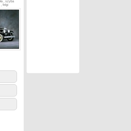
oła , szyba
, felgi
3