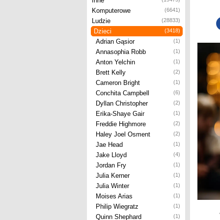
Inne
Komputerowe
(6641)
Ludzie
(28833)
Dzieci
(3418)
Adrian Gąsior
(1)
Annasophia Robb
(1)
Anton Yelchin
(1)
Brett Kelly
(2)
Cameron Bright
(1)
Conchita Campbell
(6)
Dyllan Christopher
(2)
Erika-Shaye Gair
(1)
Freddie Highmore
(2)
Haley Joel Osment
(2)
Jae Head
(1)
Jake Lloyd
(4)
Jordan Fry
(1)
Julia Kerner
(1)
Julia Winter
(1)
Moises Arias
(1)
Philip Wiegratz
(1)
Quinn Shephard
(1)