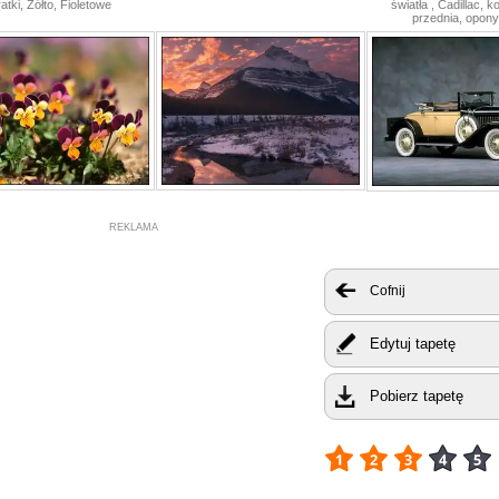
atki, Żółto, Fioletowe
światła , Cadillac, k
przednia, opony 
REKLAMA
Cofnij
Edytuj tapetę
Pobierz tapetę